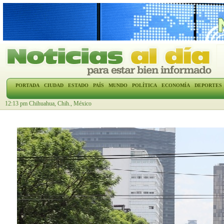
PORTADA
CIUDAD
ESTADO
PAÍS
MUNDO
POLÍTICA
ECONOMÍA
DEPORTES
12:13 pm Chihuahua, Chih., México