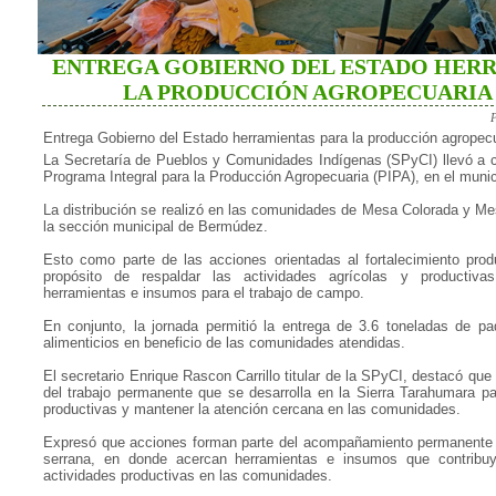
ENTREGA GOBIERNO DEL ESTADO HER
LA PRODUCCIÓN AGROPECUARIA
Entrega Gobierno del Estado herramientas para la producción agropec
La Secretaría de Pueblos y Comunidades Indígenas (SPyCI) llevó a c
Programa Integral para la Producción Agropecuaria (PIPA), en el munic
La distribución se realizó en las comunidades de Mesa Colorada y Me
la sección municipal de Bermúdez.
Esto como parte de las acciones orientadas al fortalecimiento prod
propósito de respaldar las actividades agrícolas y productiva
herramientas e insumos para el trabajo de campo.
En conjunto, la jornada permitió la entrega de 3.6 toneladas de p
alimenticios en beneficio de las comunidades atendidas.
El secretario Enrique Rascon Carrillo titular de la SPyCI, destacó qu
del trabajo permanente que se desarrolla en la Sierra Tarahumara pa
productivas y mantener la atención cercana en las comunidades.
Expresó que acciones forman parte del acompañamiento permanente 
serrana, en donde acercan herramientas e insumos que contribuya
actividades productivas en las comunidades.