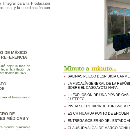
 Integral para la Producción
rritorial y la coordinación con
O DE MÉXICO
E REFERENCIA
dió dejar la tasa de
levar la inflación de
ta finales de 2027.
SALINAS PLIEGO DESPIDIÓ A CARME
STO
LA FISCALÍA GENERAL DE LA REPÚ
SOBRE EL CASO AYOTZINAPA
DE
La EXPLOSIÓN DE UNA PIPA DE GA
s para el Presupuesto
JIUTEPEC
INVITA SECRETARÍA DE TURISMO A 
ACRO DE
ES CHIHUAHUA PUNTO DE ENCUENT
DES MÉDICAS Y
ENTREGA GOBIERNO DEL ESTADO AP
ra atender cualquiera
CLAUSURA ALCALDE MARCO BONILLA