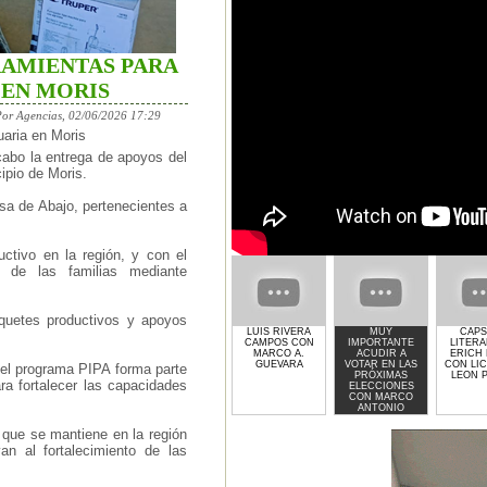
RAMIENTAS PARA
 EN MORIS
Por Agencias, 02/06/2026 17:29
uaria en Moris
abo la entrega de apoyos del
ipio de Moris.
sa de Abajo, pertenecientes a
uctivo en la región, y con el
s de las familias mediante
aquetes productivos y apoyos
LUIS RIVERA
MUY
CAPS
CAMPOS CON
IMPORTANTE
LITERA
MARCO A.
ACUDIR A
ERICH
GUEVARA
VOTAR EN LAS
CON LIC
e el programa PIPA forma parte
PRÓXIMAS
LEON 
ra fortalecer las capacidades
ELECCIONES
CON MARCO
ANTONIO
GUEVARA
que se mantiene en la región
n al fortalecimiento de las