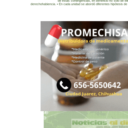
de estas contingencias, en beneficio no solo de ell
derechohabiencia. • En cada unidad se abordó diferentes hipótesis de