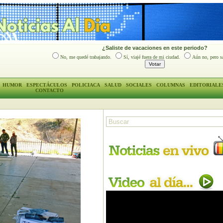
¿Saliste de vacaciones en este periodo?
No, me quedé trabajando.
Sí, viajé fuera de mi ciudad.
Aún no, pero sa
HUMOR
ESPECTÁCULOS
POLICIACA
SALUD
SOCIALES
COLUMNAS
EDITORIALE
CONTACTO