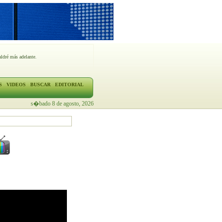
ldré más adelante.
S
VIDEOS
BUSCAR
EDITORIAL
s�bado 8 de agosto, 2026