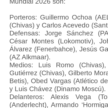
Mundial 2026 son:
Porteros: Guillermo Ochoa (AEL
(Chivas) y Carlos Acevedo (Sant
Defensas: Jorge Sánchez (PA
César Montes (Lokomotiv), J
Álvarez (Fenerbahce), Jesús Ga
(AZ Alkmaar).
Medios: Luis Romo (Chivas), 
Gutiérrez (Chivas), Gilberto Mora
Betis), Obed Vargas (Atlético d
y Luis Chávez (Dinamo Moscú).
Delanteros: Alexis Vega (To
(Anderlecht), Armando ‘Hormiga