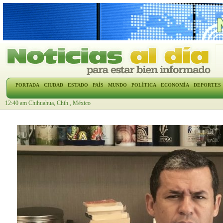
PORTADA
CIUDAD
ESTADO
PAÍS
MUNDO
POLÍTICA
ECONOMÍA
DEPORTES
12:40 am Chihuahua, Chih., México