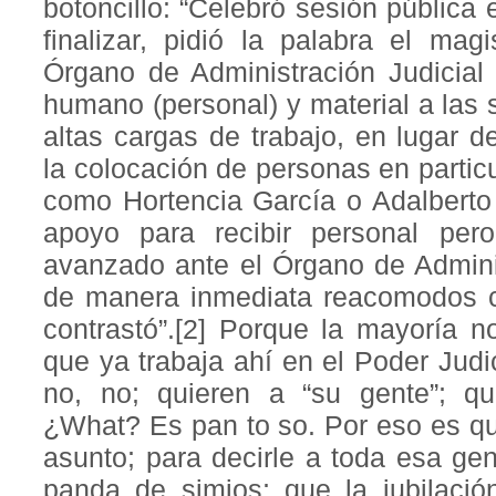
botoncillo: “Celebró sesión pública 
finalizar, pidió la palabra el mag
Órgano de Administración Judicial
humano (personal) y material a las 
altas cargas de trabajo, en lugar de
la colocación de personas en partic
como Hortencia García o Adalbert
apoyo para recibir personal per
avanzado ante el Órgano de Admini
de manera inmediata reacomodos 
contrastó”.[2] Porque la mayoría n
que ya trabaja ahí en el Poder Judic
no, no; quieren a “su gente”; qu
¿What? Es pan to so. Por eso es q
asunto; para decirle a toda esa ge
panda de simios; que la jubilaci