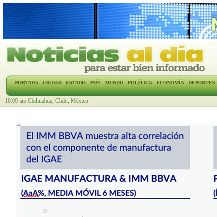
PORTADA
CIUDAD
ESTADO
PAÍS
MUNDO
POLÍTICA
ECONOMÍA
DEPORTES
10:09 am Chihuahua, Chih., México