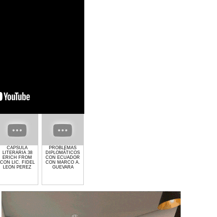
CAPSULA
PROBLEMAS
GIMNASIO GET
EL CRIMEN Y LA
PROCESO
LITERARIA 38
DIPLOMÁTICOS
LIFTED DE
POLITICA CON
ELECTORAL 202
ERICH FROM
CON ECUADOR
LAURA MOLINA
MARCO
CON MARCO A.
CON LIC. FIDEL
CON MARCO A.
ANTONIO
GUEVARA
LEON PEREZ
GUEVARA
GUEVARA