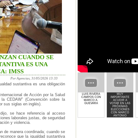
ANZAN CUANDO SE
ANTIVA ES UNA
A: IMSS
Por Agencias, 31/05/2026 13:33
aldad sustantiva es una obligación
LUIS RIVERA
MUY
nternacional de Acción por la Salud
CAMPOS CON
IMPORTANTE
e la CEDAW” (Convención sobre la
MARCO A.
ACUDIR A
GUEVARA
VOTAR EN LAS
r sus siglas en inglés).
PRÓXIMAS
ELECCIONES
CON MARCO
dijo, se hace referencia al acceso
ANTONIO
ciones laborales justas, de seguridad
GUEVARA
nación y violencia.
jan de manera coordinada; cuando se
 reconoce que la igualdad sustantiva