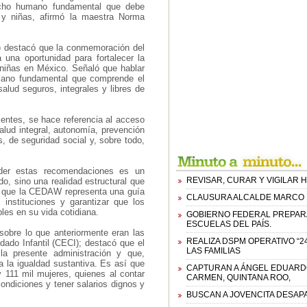
echo humano fundamental que debe
s y niñas, afirmó la maestra Norma
S) destacó que la conmemoración del
 una oportunidad para fortalecer la
y niñas en México. Señaló que hablar
mano fundamental que comprende el
salud seguros, integrales y libres de
centes, se hace referencia al acceso
salud integral, autonomía, prevención
s, de seguridad social y, sobre todo,
der estas recomendaciones es un
REVISAR, CURAR Y VIGILAR
o, sino una realidad estructural que
só, que la CEDAW representa una guía
CLAUSURA ALCALDE MARCO B
 instituciones y garantizar que los
les en su vida cotidiana.
GOBIERNO FEDERAL PREPARA 
ESCUELAS DEL PAÍS.
sobre lo que anteriormente eran las
REALIZA DSPM OPERATIVO “2
ado Infantil (CECI); destacó que el
LAS FAMILIAS
a presente administración y que,
a la igualdad sustantiva. Es así que
CAPTURAN A ÁNGEL EDUARDO 
 111 mil mujeres, quienes al contar
CARMEN, QUINTANA ROO,
ondiciones y tener salarios dignos y
BUSCAN A JOVENCITA DESAP