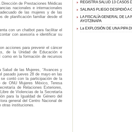
REGISTRA SALUD 13 CASOS 
a Dirección de Prestaciones Médicas
tancias nacionales e internacionales
SALINAS PLIEGO DESPIDIÓ A
o adecuado de las mujeres y de las
de planificación familiar desde el
LA FISCALÍA GENERAL DE LA
AYOTZINAPA
La EXPLOSIÓN DE UNA PIPA 
nta con un chatbot para facilitar el
contar con asesoría e identificar su
con acciones para prevenir el cáncer
cas, de la Unidad de Educación e
sí como en la formación de recursos
la Salud de las Mujeres, “Avances y
 el pasado jueves 28 de mayo en las
 se contó con la participación de la
ro de ONU Mujeres México, Teresa
ecretaría de Relaciones Exteriores,
Libre de Violencias de la Secretaría
ión para la Igualdad de Género del
tora general del Centro Nacional de
otras instituciones.