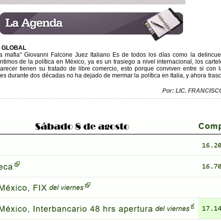
A GLOBAL
la mafia" Giovanni Falcone Juez Italiano Es de todos los días como la delinc
timos de la política en México, ya es un trasiego a nivel internacional, los cart
 parecer tienen su tratado de libre comercio, esto porque conviven entre si con l
es durante dos décadas no ha dejado de mermar la política en Italia, y ahora tras
Por: LIC. FRANCIS