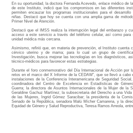
En su oportunidad, la doctora Fernanda Acevedo, enlace médico de l
de este Instituto, indicó que los compromisos en las diferentes ins
permiten encauzar los programas institucionales para el desarroll
niñas. Destacó que hoy se cuenta con una amplia gama de métodos 
Primer Nivel de Atención.
Destacó que el IMSS realiza la interrupción legal del embarazo y cue
acceso a este servicio a través del teléfono celular, así como para 
unidad médica más cercana.
Asimismo, refirió que, en materia de prevención, el Instituto cuenta 
cérvico uterino y de mama; para lo cual un grupo de científi
Investigación, busca mejorar las tecnologías en los diagnósticos, a
técnico-médicos para favorecer estas estrategias.
Durante el foro conmemorativo del Día Internacional de Acción por 
retos en el marco del X Informe de la CEDAW”, que se llevó a cabo
instalaciones de la Conferencia Interamericana de Seguridad Social,
coordinadora del Centro de Excelencia en Estadísticas de Géne
Guerra; la directora de Asuntos Internacionales de la Mujer de la S
Geraldine Gachuz Martínez; la subsecretaria del Derecho a una Vida 
de las Mujeres, Ingrid Gómez Saracibar; la presidenta de la Comis
Senado de la República, senadora Malú Mícher Camarena, y la direc
Equidad de Género y Salud Reproductiva, Teresa Ramos Arreola, entre 