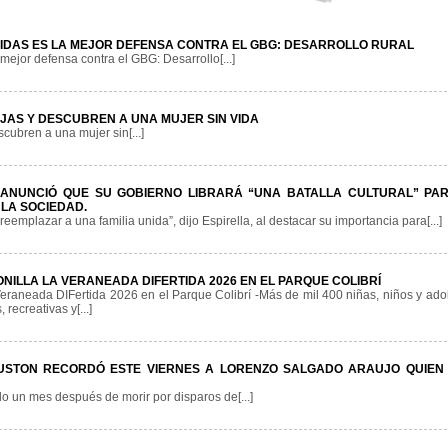
ERIDAS ES LA MEJOR DEFENSA CONTRA EL GBG: DESARROLLO RURAL
a mejor defensa contra el GBG: Desarrollo[...]
IJAS Y DESCUBREN A UNA MUJER SIN VIDA
scubren a una mujer sin[...]
 ANUNCIÓ QUE SU GOBIERNO LIBRARÁ “UNA BATALLA CULTURAL” PA
 LA SOCIEDAD.
reemplazar a una familia unida”, dijo Espirella, al destacar su importancia para[...]
ILLA LA VERANEADA DIFERTIDA 2026 EN EL PARQUE COLIBRÍ
Veraneada DIFertida 2026 en el Parque Colibrí -Más de mil 400 niñas, niños y ado
 recreativas y[...]
USTON RECORDÓ ESTE VIERNES A LORENZO SALGADO ARAUJO QUIEN
 un mes después de morir por disparos de[...]