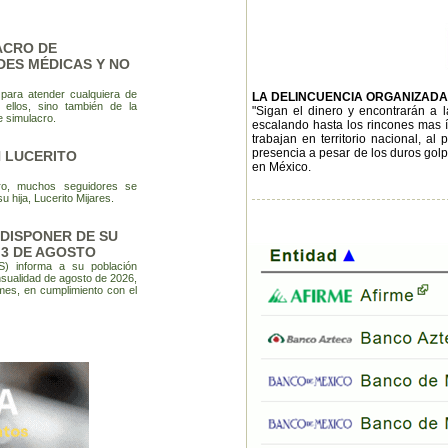
ACRO DE
DES MÉDICAS Y NO
 para atender cualquiera de
LA DELINCUENCIA ORGANIZAD
 ellos, sino también de la
"Sigan el dinero y encontrarán a 
e simulacro.
escalando hasta los rincones mas ín
trabajan en territorio nacional, al
presencia a pesar de los duros golp
 LUCERITO
en México.
o, muchos seguidores se
 hija, Lucerito Mijares.
DISPONER DE SU
 3 DE AGOSTO
SS) informa a su población
sualidad de agosto de 2026,
 mes, en cumplimiento con el