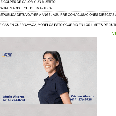
DE GOLPES DE CALOR Y UN MUERTO
 CARMEN ARISTEGUI DE TV AZTECA
 REPÚBLICA DETUVO AYER A ÁNGEL AGUIRRE CON ACUSACIONES DIRECTAS
DE GAS EN CUERNAVACA, MORELOS ESTO OCURRIÓ EN LOS LÍMITES DE JIU
VE