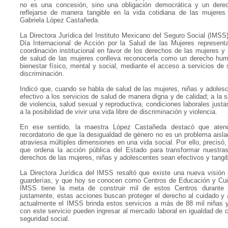
no es una concesión, sino una obligación democrática y un der
reflejarse de manera tangible en la vida cotidiana de las mujere
Gabriela López Castañeda.
La Directora Jurídica del Instituto Mexicano del Seguro Social (IMS
Día Internacional de Acción por la Salud de las Mujeres representa
coordinación institucional en favor de los derechos de las mujeres 
de salud de las mujeres conlleva reconocerla como un derecho hu
bienestar físico, mental y social, mediante el acceso a servicios de 
discriminación.
Indicó que, cuando se habla de salud de las mujeres, niñas y adoles
efectivo a los servicios de salud de manera digna y de calidad; a la 
de violencia, salud sexual y reproductiva, condiciones laborales justa
a la posibilidad de vivir una vida libre de discriminación y violencia.
En ese sentido, la maestra López Castañeda destacó que aten
recordatorio de que la desigualdad de género no es un problema aislad
atraviesa múltiples dimensiones en una vida social. Por ello, preci
que ordena la acción pública del Estado para transformar nuestras
derechos de las mujeres, niñas y adolescentes sean efectivos y tangib
La Directora Jurídica del IMSS resaltó que existe una nueva visión 
guarderías, y que hoy se conocen como Centros de Educación y Cuid
IMSS tiene la meta de construir mil de estos Centros durante l
justamente, estas acciones buscan proteger el derecho al cuidado y 
actualmente el IMSS brinda estos servicios a más de 88 mil niñas y
con este servicio pueden ingresar al mercado laboral en igualdad de c
seguridad social.