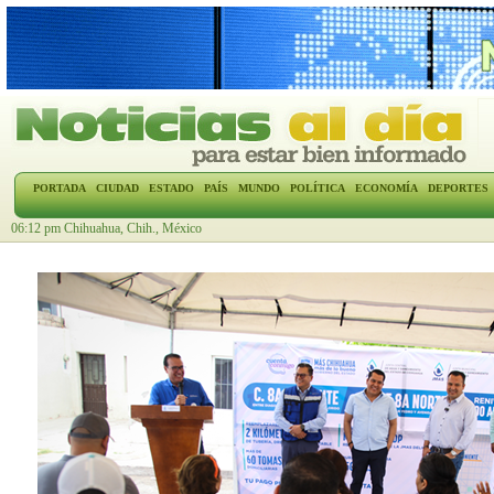
PORTADA
CIUDAD
ESTADO
PAÍS
MUNDO
POLÍTICA
ECONOMÍA
DEPORTES
06:12 pm Chihuahua, Chih., México