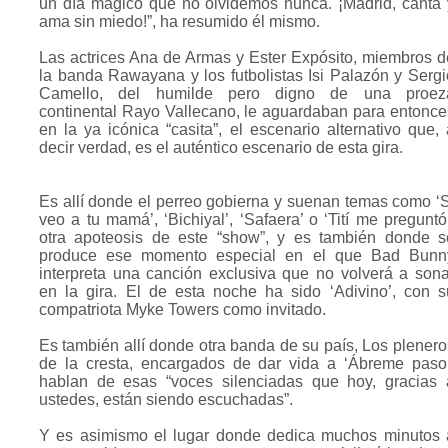
un día mágico que no olvidemos nunca. ¡Madrid, canta 
ama sin miedo!”, ha resumido él mismo.
Las actrices Ana de Armas y Ester Expósito, miembros d
la banda Rawayana y los futbolistas Isi Palazón y Sergi
Camello, del humilde pero digno de una proez
continental Rayo Vallecano, le aguardaban para entonce
en la ya icónica “casita”, el escenario alternativo que, 
decir verdad, es el auténtico escenario de esta gira.
Es allí donde el perreo gobierna y suenan temas como ‘S
veo a tu mamá’, ‘Bichiyal’, ‘Safaera’ o ‘Tití me preguntó’
otra apoteosis de este “show”, y es también donde s
produce ese momento especial en el que Bad Bunn
interpreta una canción exclusiva que no volverá a sona
en la gira. El de esta noche ha sido ‘Adivino’, con s
compatriota Myke Towers como invitado.
Es también allí donde otra banda de su país, Los plenero
de la cresta, encargados de dar vida a ‘Ábreme paso’
hablan de esas “voces silenciadas que hoy, gracias 
ustedes, están siendo escuchadas”.
Y es asimismo el lugar donde dedica muchos minutos 