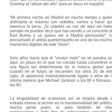
Grammy al “album del año” para un disco en español.
“Mi primera noche en Madrid en mucho tiempo y quier
disfrutarla al máximo con ustedes, vamos a hacer qu
merezca la pena. ¡Si ustedes se van de aquí sin habe
perrado no pueden decir que han venido a un concierto d
Bad Bunny y yo quiero ver a Madrid perreando!”, h
proclamado el artista puertorriqueño en uno de los mucho
momentos álgidos de este “show”.
Seis años hacía que el “conejo malo” no se pasaba po
aquí, un plazo en el que ha crecido hasta convertirse e
una figura tan determinante de la música global que
cuando en el futuro se recuerden los años 20 de est
siglo, él aparecerá indisolublemente ligado a ellos de l
misma manera que Michael Jackson a los 80 o Nirvana 
los 90.
La singularidad de ocasiones así se respira desde l
entrada misma al recinto en la transversalidad del público
mucha gente joven, sí, pero también de otra
generaciones y todo tipo de extracciones sociales e