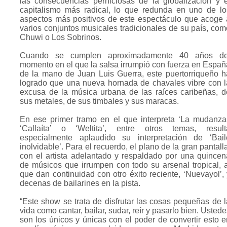
las consecuencias perniciosas de la globalización y e
capitalismo más radical, lo que redunda en uno de lo
aspectos más positivos de este espectáculo que acoge 
varios conjuntos musicales tradicionales de su país, com
Chuwi o Los Sobrinos.
Cuando se cumplen aproximadamente 40 años de
momento en el que la salsa irrumpió con fuerza en Españ
de la mano de Juan Luis Guerra, este puertorriqueño h
logrado que una nueva hornada de chavales vibre con l
excusa de la música urbana de las raíces caribeñas, d
sus metales, de sus timbales y sus maracas.
En ese primer tramo en el que interpreta ‘La mudanza’
‘Callaíta’ o ‘Weltita’, entre otros temas, result
especialmente aplaudido su interpretación de ‘Bail
inolvidable’. Para el recuerdo, el plano de la gran pantall
con el artista adelantado y respaldado por una quincen
de músicos que irrumpen con todo su arsenal tropical, a
que dan continuidad con otro éxito reciente, ‘Nuevayol’, 
decenas de bailarines en la pista.
“Este show se trata de disfrutar las cosas pequeñas de l
vida como cantar, bailar, sudar, reír y pasarlo bien. Usted
son los únicos y únicas con el poder de convertir esto e