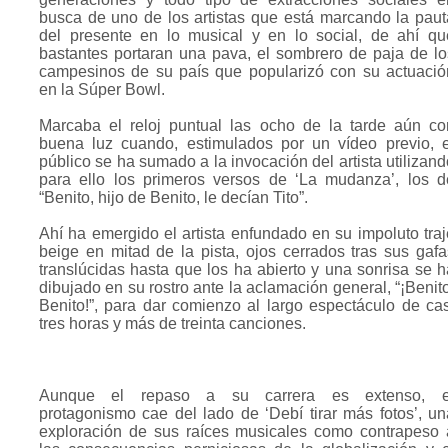
busca de uno de los artistas que está marcando la paut
del presente en lo musical y en lo social, de ahí qu
bastantes portaran una pava, el sombrero de paja de lo
campesinos de su país que popularizó con su actuació
en la Súper Bowl.
Marcaba el reloj puntual las ocho de la tarde aún co
buena luz cuando, estimulados por un vídeo previo, e
público se ha sumado a la invocación del artista utilizand
para ello los primeros versos de ‘La mudanza’, los d
“Benito, hijo de Benito, le decían Tito”.
Ahí ha emergido el artista enfundado en su impoluto traj
beige en mitad de la pista, ojos cerrados tras sus gafa
translúcidas hasta que los ha abierto y una sonrisa se h
dibujado en su rostro ante la aclamación general, “¡Benito
Benito!”, para dar comienzo al largo espectáculo de cas
tres horas y más de treinta canciones.
Aunque el repaso a su carrera es extenso, e
protagonismo cae del lado de ‘Debí tirar más fotos’, un
exploración de sus raíces musicales como contrapeso 