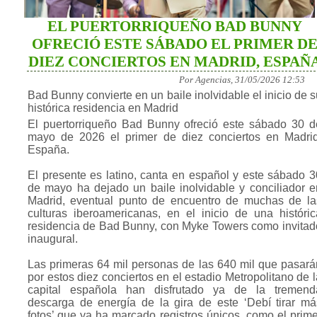
EL PUERTORRIQUEÑO BAD BUNNY
OFRECIÓ ESTE SÁBADO EL PRIMER D
DIEZ CONCIERTOS EN MADRID, ESPAÑ
Por Agencias, 31/05/2026 12:53
Bad Bunny convierte en un baile inolvidable el inicio de s
histórica residencia en Madrid
El puertorriqueño Bad Bunny ofreció este sábado 30 d
mayo de 2026 el primer de diez conciertos en Madrid
España.
El presente es latino, canta en español y este sábado 3
de mayo ha dejado un baile inolvidable y conciliador e
Madrid, eventual punto de encuentro de muchas de la
culturas iberoamericanas, en el inicio de una históric
residencia de Bad Bunny, con Myke Towers como invitad
inaugural.
Las primeras 64 mil personas de las 640 mil que pasará
por estos diez conciertos en el estadio Metropolitano de l
capital española han disfrutado ya de la tremend
descarga de energía de la gira de este ‘Debí tirar má
fotos’ que ya ha marcado registros únicos, como el prime