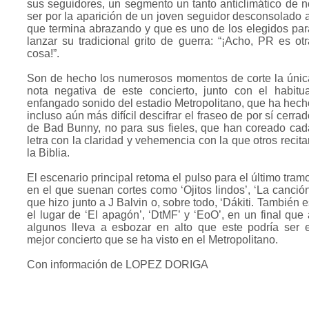
sus seguidores, un segmento un tanto anticlimático de n
ser por la aparición de un joven seguidor desconsolado a
que termina abrazando y que es uno de los elegidos par
lanzar su tradicional grito de guerra: “¡Acho, PR es otr
cosa!”.
Son de hecho los numerosos momentos de corte la únic
nota negativa de este concierto, junto con el habitua
enfangado sonido del estadio Metropolitano, que ha hech
incluso aún más difícil descifrar el fraseo de por sí cerra
de Bad Bunny, no para sus fieles, que han coreado cad
letra con la claridad y vehemencia con la que otros recita
la Biblia.
El escenario principal retoma el pulso para el último tram
en el que suenan cortes como ‘Ojitos lindos’, ‘La canción
que hizo junto a J Balvin o, sobre todo, ‘Dákiti. También 
el lugar de ‘El apagón’, ‘DtMF’ y ‘EoO’, en un final que 
algunos lleva a esbozar en alto que este podría ser e
mejor concierto que se ha visto en el Metropolitano.
Con información de LOPEZ DORIGA