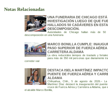
Notas Relacionadas
UNA FUNERARIA DE CHICAGO ESTÁ
INVESTIGACIÓN LUEGO DE QUE FU
HALLADOS 50 CADÁVERES EN EST
DESCOMPOSICIÓN.
Autoridades de Chicago hallan más de 50 
descomposición en una funeraria
MARCO BONILLA CUMPLE: INAUGU
PASO SUPERIOR DE FUERZA AÉREA
CARRETERA ALDAMA
La obra reducirálos tiempos de traslado y fortalec
para más de 350 mil personas que diariamente tra
corredor vial
DESTACA ISELA MARTÍNEZ IMPACT
PUENTE DE FUERZA AÉREA Y CARR
ALDAMA
Chihuahua, Chih., 5 de agosto de 2026.– La 
Martínez Díaz destacó la inauguración del puente 
cruce de Fuerza Aérea y Carretera a Aldama, que
el alcalde Marco Bonilla,