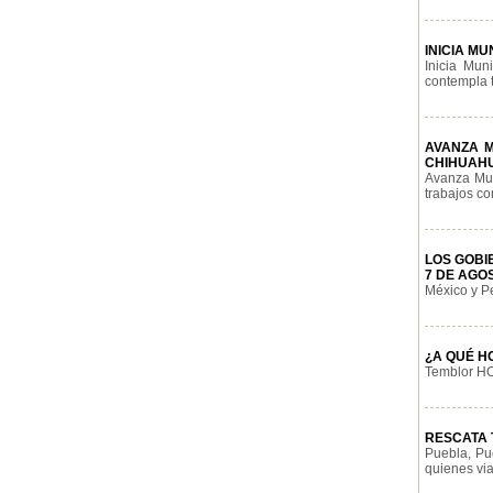
INICIA M
Inicia Mun
contempla t
AVANZA M
CHIHUAH
Avanza Mun
trabajos con
LOS GOBI
7 DE AGO
México y Pe
¿A QUÉ H
Temblor HOY
RESCATA T
Puebla, Pu
quienes via