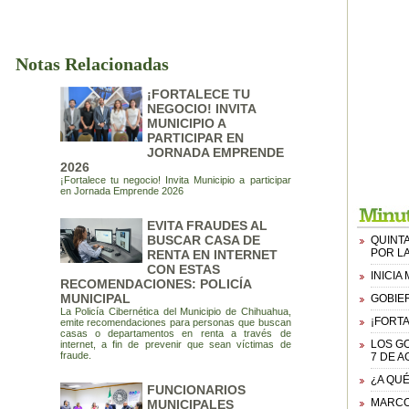
Notas Relacionadas
¡FORTALECE TU
NEGOCIO! INVITA
MUNICIPIO A
PARTICIPAR EN
JORNADA EMPRENDE
2026
¡Fortalece tu negocio! Invita Municipio a participar
en Jornada Emprende 2026
EVITA FRAUDES AL
BUSCAR CASA DE
QUINTA
POR L
RENTA EN INTERNET
CON ESTAS
INICI
RECOMENDACIONES: POLICÍA
MUNICIPAL
GOBIER
La Policía Cibernética del Municipio de Chihuahua,
¡FORTA
emite recomendaciones para personas que buscan
casas o departamentos en renta a través de
LOS G
internet, a fin de prevenir que sean víctimas de
fraude.
7 DE A
¿A QUÉ
FUNCIONARIOS
MARCO
MUNICIPALES