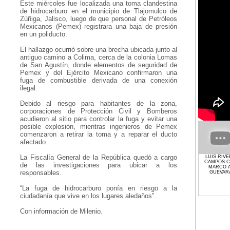
Este miércoles fue localizada una toma clandestina
de hidrocarburo en el municipio de Tlajomulco de
Zúñiga, Jalisco, luego de que personal de Petróleos
Mexicanos (Pemex) registrara una baja de presión
en un poliducto.
El hallazgo ocurrió sobre una brecha ubicada junto al
antiguo camino a Colima, cerca de la colonia Lomas
de San Agustín, donde elementos de seguridad de
Pemex y del Ejército Mexicano confirmaron una
fuga de combustible derivada de una conexión
ilegal.
Debido al riesgo para habitantes de la zona,
corporaciones de Protección Civil y Bomberos
acudieron al sitio para controlar la fuga y evitar una
posible explosión, mientras ingenieros de Pemex
comenzaron a retirar la toma y a reparar el ducto
afectado.
La Fiscalía General de la República quedó a cargo
LUIS RIV
CAMPOS 
de las investigaciones para ubicar a los
MARCO A
responsables.
GUEVAR
“La fuga de hidrocarburo ponía en riesgo a la
ciudadanía que vive en los lugares aledaños”.
Con información de Milenio.