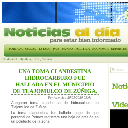
PORTADA
CIUDAD
ESTADO
PAÍS
MUNDO
POLÍTICA
ECONOMÍA
DEPORTES
09:45 am Chihuahua, Chih., México
UNA TOMA CLANDESTINA
HIDROCARBURO FUE
HALLADA EN EL MUNICIPIO
DE TLAJOMULCO DE ZÚÑIGA,
Por Agencias, 28/05/2026 05:01
Aseguran toma clandestina de hidrocarburo en
Tlajomulco de Zúñiga
La toma clandestina fue hallada luego de que
personal de Pemex registrara una baja de presión en
un poliducto de la zona.