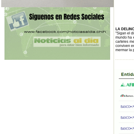
LA DELIN
"Sigan el d
mundo ha es
carteles me
conviven en
mermar la p