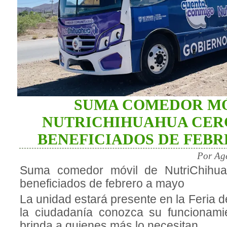
SUMA COMEDOR MÓ
NUTRICHIHUAHUA CERC
BENEFICIADOS DE FEBR
Por Ag
Suma comedor móvil de NutriChihua
beneficiados de febrero a mayo
La unidad estará presente en la Feria d
la ciudadanía conozca su funcionami
brinda a quienes más lo necesitan