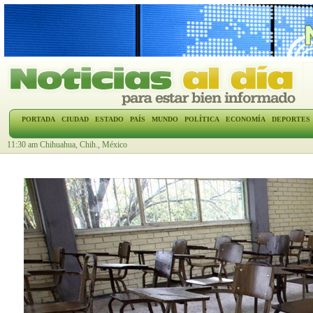
PORTADA
CIUDAD
ESTADO
PAÍS
MUNDO
POLÍTICA
ECONOMÍA
DEPORTES
11:30 am Chihuahua, Chih., México