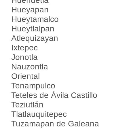
Huehuetla
Hueyapan
Hueytamalco
Hueytlalpan
Atlequizayan
Ixtepec
Jonotla
Nauzontla
Oriental
Tenampulco
Teteles de Ávila Castillo
Teziutlán
Tlatlauquitepec
Tuzamapan de Galeana