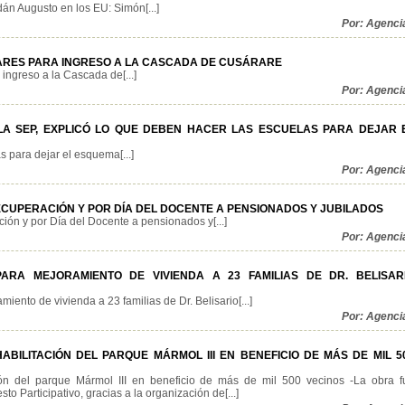
án Augusto en los EU: Simón[...]
Por: Agenci
ARES PARA INGRESO A LA CASCADA DE CUSÁRARE
ingreso a la Cascada de[...]
Por: Agenci
LA SEP, EXPLICÓ LO QUE DEBEN HACER LAS ESCUELAS PARA DEJAR 
s para dejar el esquema[...]
Por: Agenci
CUPERACIÓN Y POR DÍA DEL DOCENTE A PENSIONADOS Y JUBILADOS
ón y por Día del Docente a pensionados y[...]
Por: Agenci
ARA MEJORAMIENTO DE VIVIENDA A 23 FAMILIAS DE DR. BELISAR
iento de vivienda a 23 familias de Dr. Belisario[...]
Por: Agenci
BILITACIÓN DEL PARQUE MÁRMOL III EN BENEFICIO DE MÁS DE MIL 5
ión del parque Mármol III en beneficio de más de mil 500 vecinos -La obra f
o Participativo, gracias a la organización de[...]