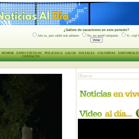
¿Saliste de vacaciones en este periodo?
Aún no, pero saldré más adelante.
No, me quedé trabajando.
Sí, viajé 
HUMOR
ESPECTÁCULOS
POLICIACA
SALUD
SOCIALES
COLUMNAS
EDITORIALE
CONTACTO