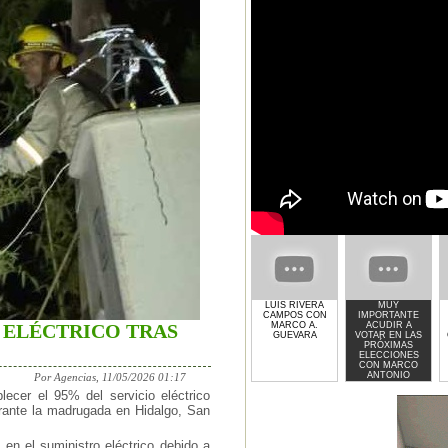
LUIS RIVERA
MUY
CAMPOS CON
IMPORTANTE
MARCO A.
ACUDIR A
O ELÉCTRICO TRAS
GUEVARA
VOTAR EN LAS
PRÓXIMAS
ELECCIONES
CON MARCO
ANTONIO
Por Agencias, 11/05/2026 01:17
GUEVARA
lecer el 95% del servicio eléctrico
durante la madrugada en Hidalgo, San
en el suministro eléctrico debido a