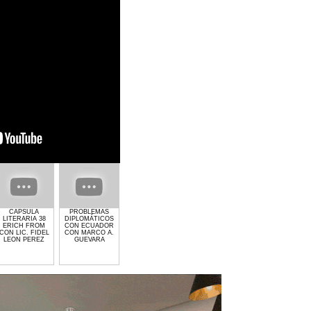
CAPSULA
PROBLEMAS
GIMNASIO GET
EL CRIMEN Y LA
PROCESO
LITERARIA 38
DIPLOMÁTICOS
LIFTED DE
POLITICA CON
ELECTORAL 202
ERICH FROM
CON ECUADOR
LAURA MOLINA
MARCO
CON MARCO A.
CON LIC. FIDEL
CON MARCO A.
ANTONIO
GUEVARA
LEON PEREZ
GUEVARA
GUEVARA