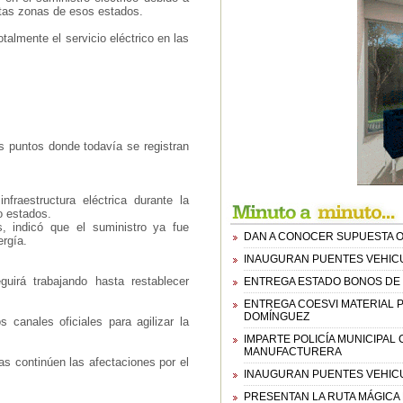
ntas zonas de esos estados.
almente el servicio eléctrico en las
s puntos donde todavía se registran
nfraestructura eléctrica durante la
o estados.
, indicó que el suministro ya fue
DAN A CONOCER SUPUESTA O
rgía.
INAUGURAN PUENTES VEHICU
uirá trabajando hasta restablecer
ENTREGA ESTADO BONOS DE 
ENTREGA COESVI MATERIAL PA
DOMÍNGUEZ
s canales oficiales para agilizar la
IMPARTE POLICÍA MUNICIPAL
MANUFACTURERA
s continúen las afectaciones por el
INAUGURAN PUENTES VEHICU
PRESENTAN LA RUTA MÁGICA