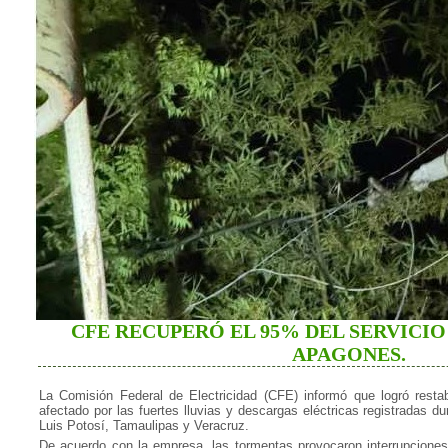
CFE RECUPERÓ EL 95% DEL SERVICI
APAGONES.
La Comisión Federal de Electricidad (CFE) informó que logró restab
afectado por las fuertes lluvias y descargas eléctricas registradas 
Luis Potosí, Tamaulipas y Veracruz.
De acuerdo con la empresa, las tormentas provocaron interrupciones 