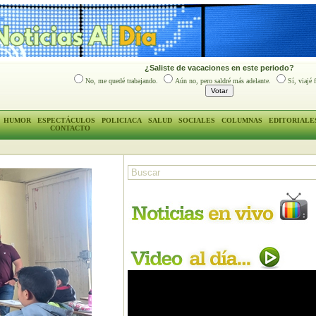
¿Saliste de vacaciones en este periodo?
No, me quedé trabajando.
Aún no, pero saldré más adelante.
Sí, viajé 
HUMOR
ESPECTÁCULOS
POLICIACA
SALUD
SOCIALES
COLUMNAS
EDITORIALE
CONTACTO