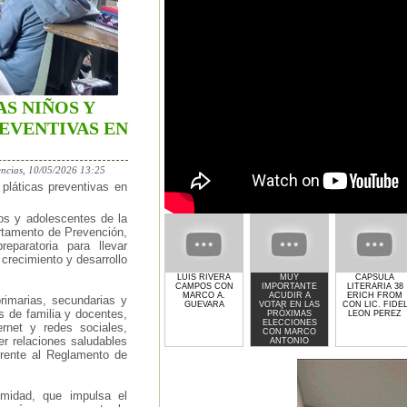
S NIÑOS Y
EVENTIVAS EN
ncias, 10/05/2026 13:25
láticas preventivas en
os y adolescentes de la
artamento de Prevención,
eparatoria para llevar
crecimiento y desarrollo
LUIS RIVERA
MUY
CAPSULA
CAMPOS CON
IMPORTANTE
LITERARIA 38
MARCO A.
ACUDIR A
ERICH FROM
rimarias, secundarias y
GUEVARA
VOTAR EN LAS
CON LIC. FIDE
s de familia y docentes,
PRÓXIMAS
LEON PEREZ
ELECCIONES
rnet y redes sociales,
CON MARCO
r relaciones saludables
ANTONIO
GUEVARA
erente al Reglamento de
imidad, que impulsa el