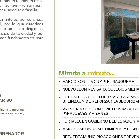
n más cercanos entre la
 y los jóvenes expresen
nal escolar o familiar.
an interés por continuar
 por lo que directivos
te un oficio dirigido al
cias de la ciudad y así
emas fundamentales para
MARCO BONILLA CUMPLE: INAUGURA EL 
NUEVO LEÓN REVISARÁ COLEGIOS MILIT
S
EL DESPLIEGUE DE FUERZAS ARMADAS A
AR SU
SHEINBAUM DE REFORZAR LA SEGURIDAD
PREVÉ PROTECCIÓN CIVIL LLUVIAS MUY
nvita a quienes
rse a sus aulas,
PARA JUEVES Y VIERNES
FORTALECEN GOBIERNO DEL ESTADO Y MU
MARU CAMPOS DA SEGUIMIENTO A PLAN D
ARRENADOR
REFUERZA MUNICIPIO ACCIONES PREVE