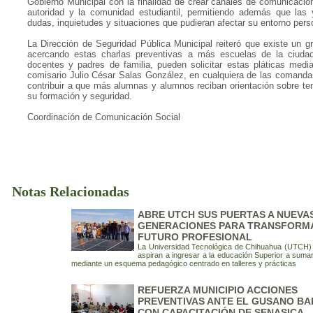
Gobierno Municipal con la finalidad de crear canales de comunicació
autoridad y la comunidad estudiantil, permitiendo además que las
dudas, inquietudes y situaciones que pudieran afectar su entorno perso
La Dirección de Seguridad Pública Municipal reiteró que existe un gr
acercando estas charlas preventivas a más escuelas de la ciudad,
docentes y padres de familia, pueden solicitar estas pláticas median
comisario Julio César Salas González, en cualquiera de las comandan
contribuir a que más alumnas y alumnos reciban orientación sobre t
su formación y seguridad.
Coordinación de Comunicación Social
Notas Relacionadas
ABRE UTCH SUS PUERTAS A NUEVA
GENERACIONES PARA TRANSFORM
FUTURO PROFESIONAL
La Universidad Tecnológica de Chihuahua (UTCH) i
aspiran a ingresar a la educación Superior a suma
mediante un esquema pedagógico centrado en talleres y prácticas
REFUERZA MUNICIPIO ACCIONES
PREVENTIVAS ANTE EL GUSANO B
CON CAPACITACIÓN DE SENASICA