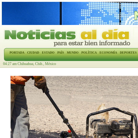
PORTADA
CIUDAD
ESTADO
PAÍS
MUNDO
POLÍTICA
ECONOMÍA
DEPORTES
04:27 am Chihuahua, Chih., México