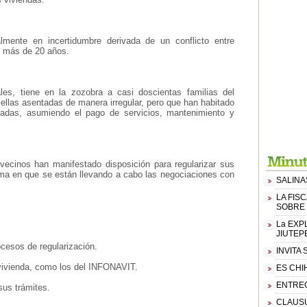
lmente en incertidumbre derivada de un conflicto entre
e más de 20 años.
les, tiene en la zozobra a casi doscientas familias del
ellas asentadas de manera irregular, pero que han habitado
adas, asumiendo el pago de servicios, mantenimiento y
 vecinos han manifestado disposición para regularizar sus
rma en que se están llevando a cabo las negociaciones con
SALINA
LA FIS
SOBRE 
La EXP
JIUTEP
ocesos de regularización.
INVITA
e vivienda, como los del INFONAVIT.
ES CHI
ENTREG
sus trámites.
CLAUSU