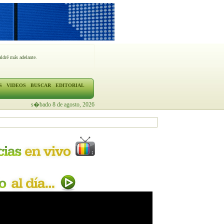
ldré más adelante.
S
VIDEOS
BUSCAR
EDITORIAL
s�bado 8 de agosto, 2026