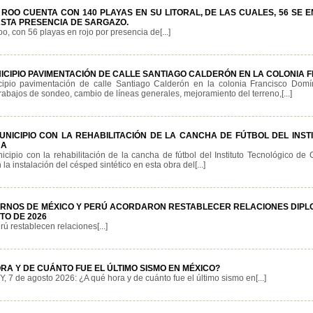
 ROO CUENTA CON 140 PLAYAS EN SU LITORAL, DE LAS CUALES, 56 SE
ASTA PRESENCIA DE SARGAZO.
o, con 56 playas en rojo por presencia de[...]
NICIPIO PAVIMENTACIÓN DE CALLE SANTIAGO CALDERÓN EN LA COLONIA
icipio pavimentación de calle Santiago Calderón en la colonia Francisco Dom
rabajos de sondeo, cambio de líneas generales, mejoramiento del terreno,[...]
UNICIPIO CON LA REHABILITACIÓN DE LA CANCHA DE FÚTBOL DEL INST
UA
cipio con la rehabilitación de la cancha de fútbol del Instituto Tecnológico de
 la instalación del césped sintético en esta obra del[...]
ERNOS DE MÉXICO Y PERÚ ACORDARON RESTABLECER RELACIONES DIPLO
TO DE 2026
ú restablecen relaciones[...]
RA Y DE CUÁNTO FUE EL ÚLTIMO SISMO EN MÉXICO?
, 7 de agosto 2026: ¿A qué hora y de cuánto fue el último sismo en[...]