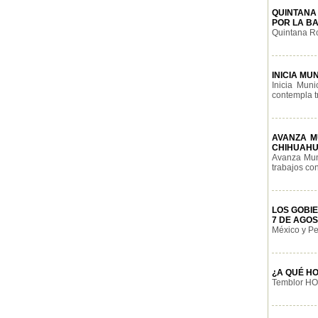
QUINTANA
POR LA B
Quintana Ro
INICIA MU
Inicia Mun
contempla t
AVANZA M
CHIHUAH
Avanza Muni
trabajos con
LOS GOBI
7 DE AGOS
México y Per
¿A QUÉ HO
Temblor HOY