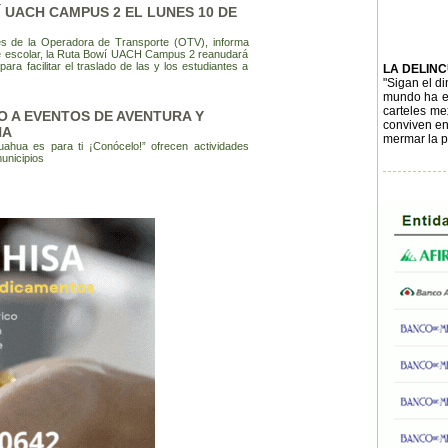
 UACH CAMPUS 2 EL LUNES 10 DE
és de la Operadora de Transporte (OTV), informa
tre escolar, la Ruta Bowí UACH Campus 2 reanudará
ara facilitar el traslado de las y los estudiantes a
LA DELIN
"Sigan el d
mundo ha es
carteles me
O A EVENTOS DE AVENTURA Y
conviven en
NA
mermar la po
ahua es para ti ¡Conócelo!” ofrecen actividades
municipios