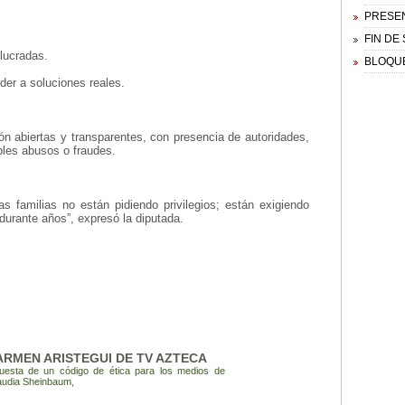
PRESEN
FIN DE
olucradas.
BLOQUE
der a soluciones reales.
ón abiertas y transparentes, con presencia de autoridades,
bles abusos o fraudes.
 familias no están pidiendo privilegios; están exigiendo
durante años”, expresó la diputada.
ARMEN ARISTEGUI DE TV AZTECA
uesta de un código de ética para los medios de
audia Sheinbaum,