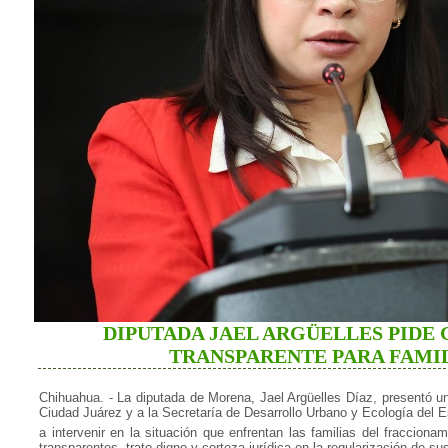
DIPUTADA JAEL ARGÜELLES PIDE
TRANSPARENTE PARA FAMIL
Chihuahua. - La diputada de Morena, Jael Argüelles Díaz, presentó u
Ciudad Juárez y a la Secretaría de Desarrollo Urbano y Ecología del 
a intervenir en la situación que enfrentan las familias del fracciona
transparentes, trato digno y certeza jurídica en la regularización de su