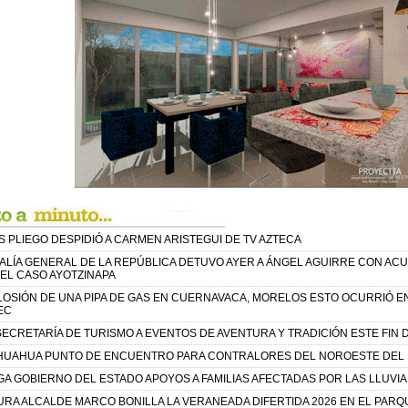
S PLIEGO DESPIDIÓ A CARMEN ARISTEGUI DE TV AZTECA
CALÍA GENERAL DE LA REPÚBLICA DETUVO AYER A ÁNGEL AGUIRRE CON AC
EL CASO AYOTZINAPA
LOSIÓN DE UNA PIPA DE GAS EN CUERNAVACA, MORELOS ESTO OCURRIÓ EN
EC
 SECRETARÍA DE TURISMO A EVENTOS DE AVENTURA Y TRADICIÓN ESTE FIN
HUAHUA PUNTO DE ENCUENTRO PARA CONTRALORES DEL NOROESTE DEL 
A GOBIERNO DEL ESTADO APOYOS A FAMILIAS AFECTADAS POR LAS LLUVIA
RA ALCALDE MARCO BONILLA LA VERANEADA DIFERTIDA 2026 EN EL PARQ