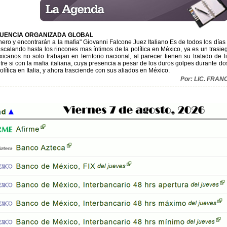
CUENCIA ORGANIZADA GLOBAL
inero y encontrarán a la mafia" Giovanni Falcone Juez Italiano Es de todos los días
calando hasta los rincones mas íntimos de la política en México, ya es un trasiego
xicanos no solo trabajan en territorio nacional, al parecer tienen su tratado de 
tre si con la mafia italiana, cuya presencia a pesar de los duros golpes durante 
lítica en Italia, y ahora trasciende con sus aliados en México.
Por: LIC. FRA