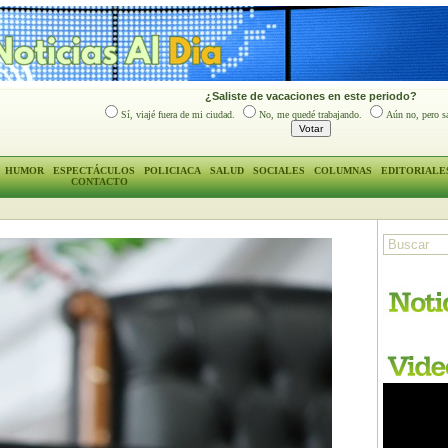
¿Saliste de vacaciones en este periodo?
Sí, viajé fuera de mi ciudad.
No, me quedé trabajando.
Aún no, pero sa
HUMOR
ESPECTÁCULOS
POLICIACA
SALUD
SOCIALES
COLUMNAS
EDITORIALE
CONTACTO