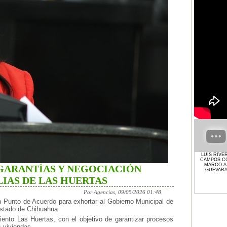
LUIS RIVE
CAMPOS C
MARCO A
 GARANTÍAS Y NEGOCIACIÓN
GUEVAR
IAS DE LAS HUERTAS
Por Agencias, 09/05/2026 01:48
n Punto de Acuerdo para exhortar al Gobierno Municipal de
Estado de Chihuahua
miento Las Huertas, con el objetivo de garantizar procesos
s viviendas.