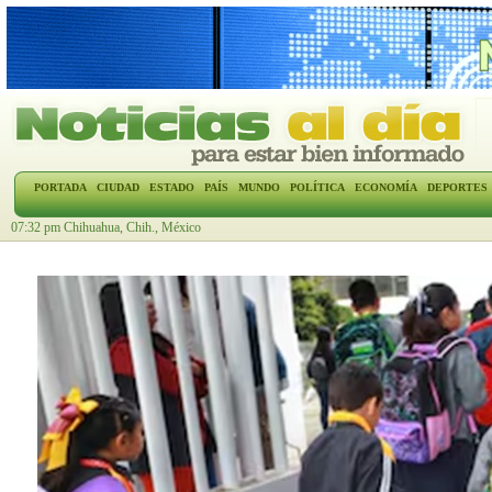
PORTADA
CIUDAD
ESTADO
PAÍS
MUNDO
POLÍTICA
ECONOMÍA
DEPORTES
07:32 pm Chihuahua, Chih., México