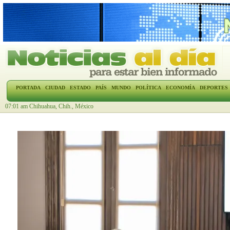
PORTADA
CIUDAD
ESTADO
PAÍS
MUNDO
POLÍTICA
ECONOMÍA
DEPORTES
07:01 am Chihuahua, Chih., México