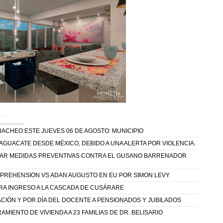
BACHEO ESTE JUEVES 06 DE AGOSTO: MUNICIPIO
AGUACATE DESDE MÉXICO, DEBIDO A UNA ALERTA POR VIOLENCIA.
ZAR MEDIDAS PREVENTIVAS CONTRA EL GUSANO BARRENADOR
PREHENSION VS ADAN AUGUSTO EN EU POR SIMON LEVY
A INGRESO A LA CASCADA DE CUSÁRARE
IÓN Y POR DÍA DEL DOCENTE A PENSIONADOS Y JUBILADOS
MIENTO DE VIVIENDA A 23 FAMILIAS DE DR. BELISARIO