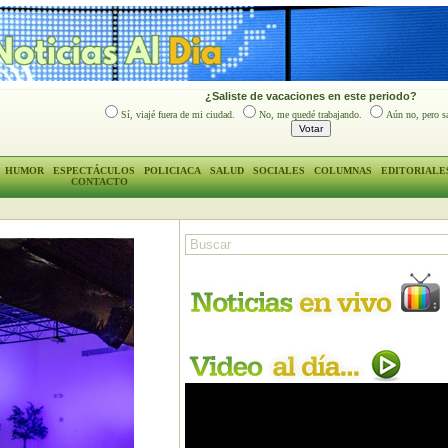
¿Saliste de vacaciones en este periodo?
Sí, viajé fuera de mi ciudad.
No, me quedé trabajando.
Aún no, pero sa
HUMOR
ESPECTÁCULOS
POLICIACA
SALUD
SOCIALES
COLUMNAS
EDITORIALE
CONTACTO