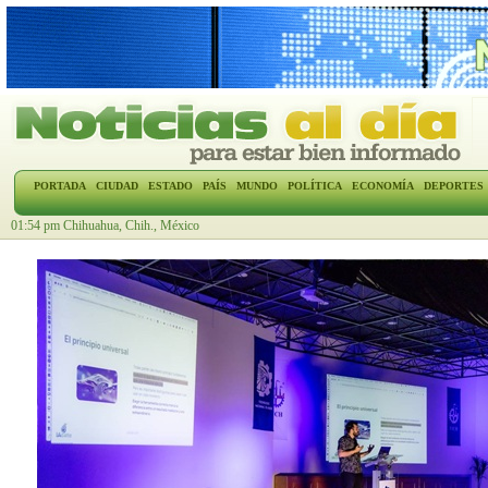
PORTADA
CIUDAD
ESTADO
PAÍS
MUNDO
POLÍTICA
ECONOMÍA
DEPORTES
01:54 pm Chihuahua, Chih., México