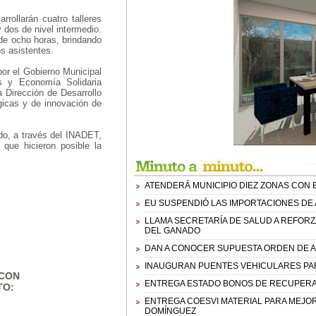
rollarán cuatro talleres
y dos de nivel intermedio.
 de ocho horas, brindando
os asistentes.
por el Gobierno Municipal
s y Economía Solidaria
 Dirección de Desarrollo
gicas y de innovación de
do, a través del INADET,
que hicieron posible la
ATENDERÁ MUNICIPIO DIEZ ZONAS CON 
EU SUSPENDIÓ LAS IMPORTACIONES DE 
LLAMA SECRETARÍA DE SALUD A REFOR
DEL GANADO
DAN A CONOCER SUPUESTA ORDEN DE A
INAUGURAN PUENTES VEHICULARES PAR
 CON
ENTREGA ESTADO BONOS DE RECUPERAC
TO:
ENTREGA COESVI MATERIAL PARA MEJORA
DOMÍNGUEZ