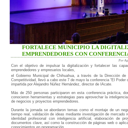
FORTALECE MUNICIPIO LA DIGITALI
EMPRENDEDORES CON CONFERENCIA
Por Ag
Con el objetivo de impulsar la digitalización y fortalecer las cap
emprendedores y empresarios locales,
el Gobierno Municipal de Chihuahua, a través de la Dirección de
Competitividad, llevó a cabo este 7 de mayo la conferencia “El Poder 
impartida por Alejandro Núñez Hernández, director de IAcate.
Más de 250 personas participaron en esta conferencia práctica, do
conocieron herramientas y estrategias para aprovechar la inteligencia a
de negocios y proyectos emprendedores.
Durante la jornada se abordaron temas como el montaje de un neg
tiempo real, validación de ideas mediante investigación de mercado r
identidad profesional con inteligencia artificial, elaboración de pr
documentos clave, así como la construcción de páginas web o aplic
conocimientos en programación.