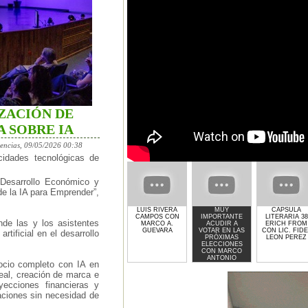
ZACIÓN DE
 SOBRE IA
encias, 09/05/2026 00:38
acidades tecnológicas de
 Desarrollo Económico y
de la IA para Emprender”,
LUIS RIVERA
MUY
CAPSULA
CAMPOS CON
IMPORTANTE
LITERARIA 38
nde las y los asistentes
MARCO A.
ACUDIR A
ERICH FROM
GUEVARA
VOTAR EN LAS
CON LIC. FIDE
rtificial en el desarrollo
PRÓXIMAS
LEON PEREZ
ELECCIONES
CON MARCO
ANTONIO
ocio completo con IA en
GUEVARA
eal, creación de marca e
oyecciones financieras y
aciones sin necesidad de