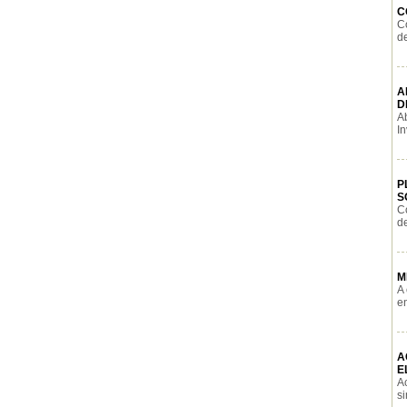
C
C
de
A
D
A
In
P
S
C
de
M
A 
e
A
E
Ac
si