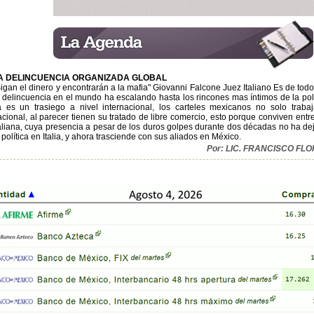
A DELINCUENCIA ORGANIZADA GLOBAL
igan el dinero y encontrarán a la mafia" Giovanni Falcone Juez Italiano Es de tod
a delincuencia en el mundo ha escalando hasta los rincones mas íntimos de la pol
a es un trasiego a nivel internacional, los carteles mexicanos no solo trabaja
cional, al parecer tienen su tratado de libre comercio, esto porque conviven entre
taliana, cuya presencia a pesar de los duros golpes durante dos décadas no ha d
 política en Italia, y ahora trasciende con sus aliados en México.
Por: LIC. FRANCISCO F