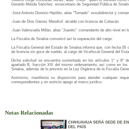
Gerardo Mérida Sánchez: exsecretario de Seguridad Pública de Sinalo
-José Antonio Dionisio Hipólito, alias “Tornado”: exsubdirector y coman
-Juan de Dios Gámez Mendívil: alcalde con licencia de Culiacán.
-Juan Valenzuela Millán, alias “Juanito”: comandante de alto nivel en l
La Fiscalía de Sinaloa comunicó así la separación del cargo:
La Fiscalía General del Estado de Sinaloa informa que, con fecha 05 
de licencia sin goce de sueldo, al cargo de Vicefiscal General del Est
Dicha solicitud se encuentra sustentada en los artículos 1° y 8° d
apartado B, fracción XIII del mismo ordenamiento; así como en los a
Sinaloa, además de lo previsto en la Ley Orgánica de la Fiscalía Gene
Asimismo, manifiesta su disposición para atender cualquier requer
correspondientes y en estricto apego al marco jurídico.
Notas Relacionadas
CHIHUAHUA SERÁ SEDE DE E
DEL PAÍS