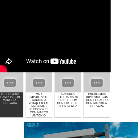
LUIS RIVERA
MUY
CAPSULA
PROBLEMAS
GIMNASIO GET
CAMPOS CON
IMPORTANTE
LITERARIA 38
DIPLOMÁTICOS
LIFTED DE
MARCO A.
ACUDIR A
ERICH FROM
CON ECUADOR
LAURA MOLINA
GUEVARA
VOTAR EN LAS
CON LIC. FIDEL
CON MARCO A.
PRÓXIMAS
LEON PEREZ
GUEVARA
ELECCIONES
CON MARCO
ANTONIO
GUEVARA