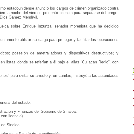
erno estadounidense anunció los cargos de crimen organizado contra
n la noche del viernes presentó licencia para separarse del cargo.
e Dios Gámez Mendívil.
uelca sobre Enrique Inzunza, senador morenista que ha decidido
tamente utilizar su cargo para proteger y facilitar las operaciones
ticos; posesión de ametralladoras y dispositivos destructivos; y
 listas donde se referían a él bajo el alias “Culiacán Regio”, con
os” para evitar su arresto y, en cambio, instruyó a las autoridades
eneral del estado.
tración y Finanzas del Gobierno de Sinaloa.
con licencia).
 de Sinaloa.
tular de la Policía de Investigación