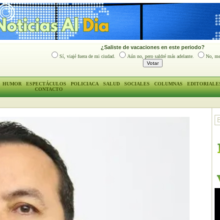
¿Saliste de vacaciones en este periodo?
Sí, viajé fuera de mi ciudad.
Aún no, pero saldré más adelante.
No, me
HUMOR
ESPECTÁCULOS
POLICIACA
SALUD
SOCIALES
COLUMNAS
EDITORIALE
CONTACTO