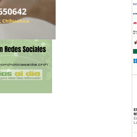
E
M
En
La