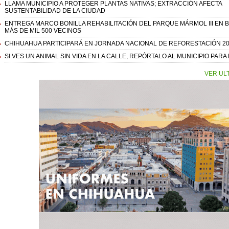
LLAMA MUNICIPIO A PROTEGER PLANTAS NATIVAS; EXTRACCIÓN AFECTA
SUSTENTABILIDAD DE LA CIUDAD
ENTREGA MARCO BONILLA REHABILITACIÓN DEL PARQUE MÁRMOL III EN B
MÁS DE MIL 500 VECINOS
CHIHUAHUA PARTICIPARÁ EN JORNADA NACIONAL DE REFORESTACIÓN 2
SI VES UN ANIMAL SIN VIDA EN LA CALLE, REPÓRTALO AL MUNICIPIO PAR
VER UL