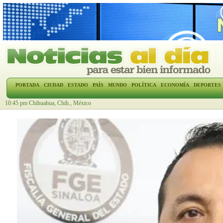
PORTADA
CIUDAD
ESTADO
PAÍS
MUNDO
POLÍTICA
ECONOMÍA
DEPORTES
10:45 pm Chihuahua, Chih., México