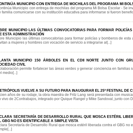
ONTINÚA MUNICIPIO CON ENTREGA DE MOCHILAS DEL PROGRAMA MI BO
ontinúa Municipio con entrega de mochilas del programa Mi Bolsa Escolar - Se inv
 familia comunicarse con su institución educativa para informarse si fueron benefici
BRE MUNICIPIO LAS ÚLTIMAS CONVOCATORIAS PARA FORMAR POLICÍA
E ESTA ADMINISTRACIÓN
bre Municipio las últimas convocatorias para formar policías y bomberos de esta 
vitan a mujeres y hombres con vocación de servicio a integrarse al[...]
LANTA MUNICIPIO 150 ÁRBOLES EN EL CDII NORTE JUNTO CON GR
OCIEDAD CIVIL
olaboración permite fortalecer las áreas verdes y generar conciencia en familias 
l medio[...]
ETRÓPOLIS VUELVE A SU FUTURO PARA INAUGURAR EL 25º FESTIVAL DE 
cien años de su rodaje, la obra maestra de Fritz Lang será presentada con musical
n vivo de 2Contrabajos, integrado por Quique Rangel y Mike Sandoval, junto con De
CLARA SECRETARÍA DE DESARROLLO RURAL QUE MOSCA ESTÉRIL LIB
L GBG NO ES IDENTIFICABLE A SIMPLE VISTA
lara Secretaría de Desarrollo Rural que mosca estéril liberada contra el GBG no es
mple[...]