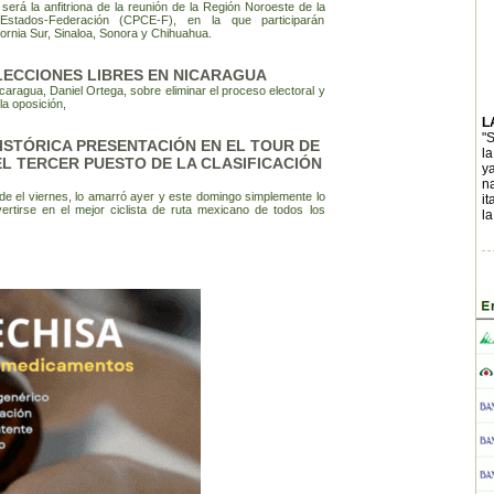
será la anfitriona de la reunión de la Región Noroeste de la
stados-Federación (CPCE-F), en la que participarán
fornia Sur, Sinaloa, Sonora y Chihuahua.
LECCIONES LIBRES EN NICARAGUA
caragua, Daniel Ortega, sobre eliminar el proceso electoral y
la oposición,
L
"S
ISTÓRICA PRESENTACIÓN EN EL TOUR DE
l
EL TERCER PUESTO DE LA CLASIFICACIÓN
y
na
esde el viernes, lo amarró ayer y este domingo simplemente lo
i
vertirse en el mejor ciclista de ruta mexicano de todos los
la