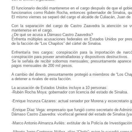
El funcionario decidió mantenerse en el cargo después de que el gobi
funcionarios como Rubén Rocha, entonces gobernador de Sinaloa, quie
El mismo viernes se separó del cargo el alcalde de Culiacán, Juan d
Con la separación del cargo de Castro Zaavedra la atención se v
mantenerse en el cargo.
¿De qué se acusa a Dámaso Castro Zaavedra?
Enfrenta múltiples acusaciones federales en Estados Unidos por presun
de la facción de “Los Chapitos” del cártel de Sinaloa.
Enfrentaría tres cargos: conspiración para la importación de narcó
conspiración para poseer ametralladoras y dispositivos destructivos.
Se le señala de recibir sobornos mensuales; presuntamente aparece en
pagos mensuales de 200 mil pesos.
A cambio del dinero, presuntamente protegió a miembros de “Los Chapit
a detener a rivales de esta facción.
La acusación de Estados Unidos incluye a 10 personas:
-Rubén Rocha Moya: gobernador con licencia del estado de Sinaloa.
-Enrique Inzunza Cázares: actual senador por Morena y exsecretario g
-Enrique Díaz Vega: empresario que fungió como secretario de Adminis
Dámaso Castro Zaavedra: vicefiscal general del estado de Sinaloa (ya 
-Marco Antonio Almanza Avilés: extitular de la Policía de Investigación
-Alberto Jorge Contreras Núñez, alias “Cholo”: quien lo sucedió como ti