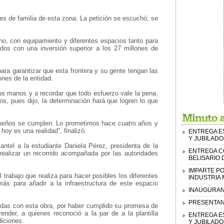
s de familia de esta zona. La petición se escuchó, se
no, con equipamiento y diferentes espacios tanto para
dos con una inversión superior a los 27 millones de
ara garantizar que esta frontera y su gente tengan las
ones de la entidad.
us manos y a recordar que todo esfuerzo vale la pena.
s, pues dijo, la determinación hará que logren lo que
sueños se cumplen. Lo prometimos hace cuatro años y
oy es una realidad”, finalizó.
ENTREGA E
Y JUBILADO
ntel a la estudiante Daniela Pérez, presidenta de la
ENTREGA CO
ealizar un recorrido acompañada por las autoridades
BELISARIO
IMPARTE PO
l trabajo que realiza para hacer posibles los diferentes
INDUSTRIA
ás para añadir a la infraestructura de este espacio
INAUGURAN
PRESENTAN
nadas con esta obra, por haber cumplido su promesa de
nder, a quienes reconoció a la par de a la plantilla
ENTREGA E
diciones.
Y JUBILADO