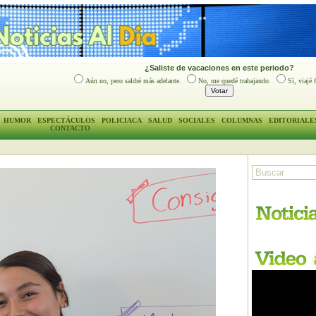
¿Saliste de vacaciones en este periodo?
Aún no, pero saldré más adelante.
No, me quedé trabajando.
Sí, viajé 
HUMOR
ESPECTÁCULOS
POLICIACA
SALUD
SOCIALES
COLUMNAS
EDITORIALE
CONTACTO