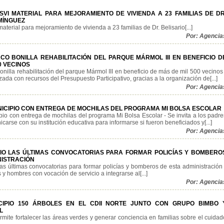
VI MATERIAL PARA MEJORAMIENTO DE VIVIENDA A 23 FAMILIAS DE DR
MÍNGUEZ
terial para mejoramiento de vivienda a 23 familias de Dr. Belisario[...]
Por: Agencia
O BONILLA REHABILITACIÓN DEL PARQUE MÁRMOL III EN BENEFICIO D
0 VECINOS
nilla rehabilitación del parque Mármol III en beneficio de más de mil 500 vecinos 
zada con recursos del Presupuesto Participativo, gracias a la organización de[...]
Por: Agencia
ICIPIO CON ENTREGA DE MOCHILAS DEL PROGRAMA MI BOLSA ESCOLAR
io con entrega de mochilas del programa Mi Bolsa Escolar - Se invita a los padre
carse con su institución educativa para informarse si fueron beneficiados y[...]
Por: Agencia
IO LAS ÚLTIMAS CONVOCATORIAS PARA FORMAR POLICÍAS Y BOMBERO
NISTRACIÓN
as últimas convocatorias para formar policías y bomberos de esta administración 
 y hombres con vocación de servicio a integrarse al[...]
Por: Agencia
CIPIO 150 ÁRBOLES EN EL CDII NORTE JUNTO CON GRUPO BIMBO 
L
mite fortalecer las áreas verdes y generar conciencia en familias sobre el cuidad