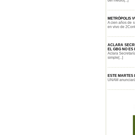
del medio[...]
METRÓPOLIS V
A cien años de s
en vivo de 2Cont
ACLARA SECR
EL GBG NO ES 
Aclara Secretarí
simple[...]
ESTE MARTES 
UNAM anunciará 