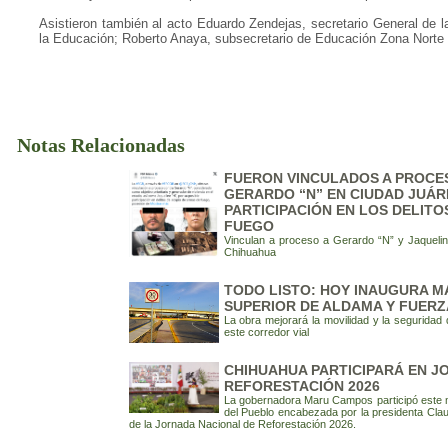
Asistieron también al acto Eduardo Zendejas, secretario General de l
la Educación; Roberto Anaya, subsecretario de Educación Zona Norte y 
Notas Relacionadas
FUERON VINCULADOS A PROCES
GERARDO “N” EN CIUDAD JUÁR
PARTICIPACIÓN EN LOS DELITO
FUEGO
Vinculan a proceso a Gerardo “N” y Jaquelin
Chihuahua
TODO LISTO: HOY INAUGURA M
SUPERIOR DE ALDAMA Y FUERZ
La obra mejorará la movilidad y la seguridad
este corredor vial
CHIHUAHUA PARTICIPARÁ EN J
REFORESTACIÓN 2026
La gobernadora Maru Campos participó este mi
del Pueblo encabezada por la presidenta Cla
de la Jornada Nacional de Reforestación 2026.