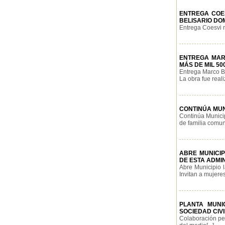
ENTREGA COES
BELISARIO DO
Entrega Coesvi ma
ENTREGA MARC
MÁS DE MIL 50
Entrega Marco Bo
La obra fue reali
CONTINÚA MUN
Continúa Municip
de familia comuni
ABRE MUNICIP
DE ESTA ADMI
Abre Municipio l
Invitan a mujeres
PLANTA MUNI
SOCIEDAD CIVI
Colaboración per