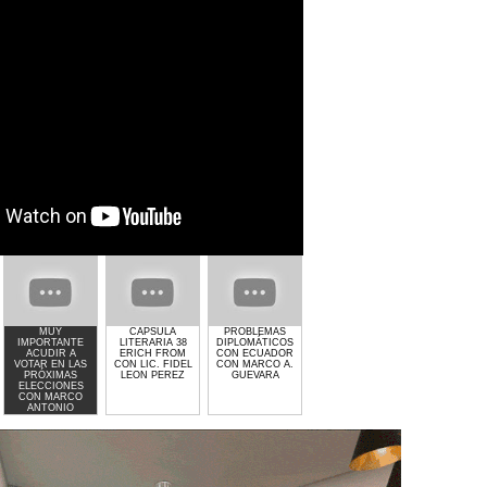
MUY
CAPSULA
PROBLEMAS
GIMNASIO GET
EL CRIMEN Y
IMPORTANTE
LITERARIA 38
DIPLOMÁTICOS
LIFTED DE
POLITICA C
ACUDIR A
ERICH FROM
CON ECUADOR
LAURA MOLINA
MARCO
VOTAR EN LAS
CON LIC. FIDEL
CON MARCO A.
ANTONIO
PRÓXIMAS
LEON PEREZ
GUEVARA
GUEVARA
ELECCIONES
CON MARCO
ANTONIO
GUEVARA