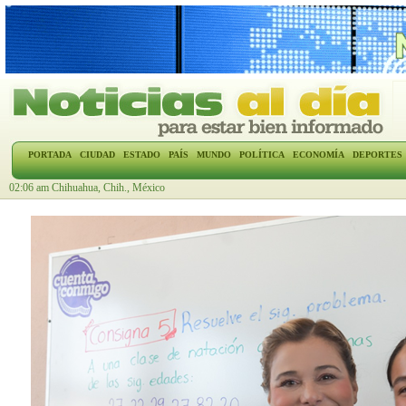
PORTADA
CIUDAD
ESTADO
PAÍS
MUNDO
POLÍTICA
ECONOMÍA
DEPORTES
02:06 am Chihuahua, Chih., México