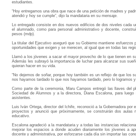
estudiantes.
“Hoy entregamos una obra que nace de una petición de madres y padre
atendió y hoy se cumple”, dijo la mandataria en su mensaje.
Lo entregado consiste en dos nuevos edificios de dos niveles cada u
el alumnado, como para personal administrativo y docente, construi
pesos (mdp).
La titular del Ejecutivo aseguró que su Gobierno mantiene esfuerzos p
oportunidades que exigen y se merecen, al igual que en todas las regi
Llamó a los jóvenes a sacar el mayor provecho de lo que tienen en s
Además les subrayó la importancia de luchar para alcanzar sus sueño
quieran hacer en su vida.
“No dejemos de soñar, porque hoy también es un reflejo de que los 
nos hayamos tardado lo que nos hayamos tardado, pero lo logramos y h
Como parte de la ceremonia, Maru Campos entregó las llaves del pla
Sociedad de Alumnos y a la directora, Diana Escalona, para luego r
asistentes.
Luis Iván Ortega, director del Ichife, reconoció a la Gobernadora por e
proyectos y anunció que próximamente, se construirán dos aulas m
educativo.
Escalona agradeció a la mandataria y a todas las instancias relacio
mejorar los espacios a donde acuden diariamente los jóvenes a apre
docente y administrativa, por esforzarse cada día sin importar las con