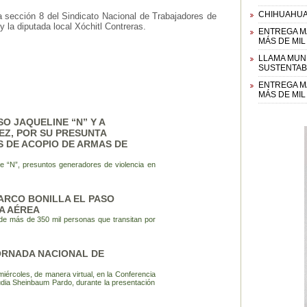
CHIHUAHUA
a sección 8 del Sindicato Nacional de Trabajadores de
la diputada local Xóchitl Contreras.
ENTREGA MA
MÁS DE MIL
LLAMA MUNI
SUSTENTABI
ENTREGA MA
MÁS DE MIL
O JAQUELINE “N” Y A
EZ, POR SU PRESUNTA
S DE ACOPIO DE ARMAS DE
e “N”, presuntos generadores de violencia en
ARCO BONILLA EL PASO
A AÉREA
 de más de 350 mil personas que transitan por
ORNADA NACIONAL DE
ércoles, de manera virtual, en la Conferencia
udia Sheinbaum Pardo, durante la presentación