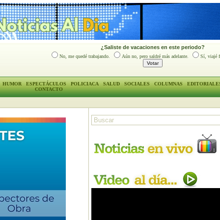
¿Saliste de vacaciones en este periodo?
No, me quedé trabajando.
Aún no, pero saldré más adelante.
Sí, viajé 
HUMOR
ESPECTÁCULOS
POLICIACA
SALUD
SOCIALES
COLUMNAS
EDITORIALE
CONTACTO