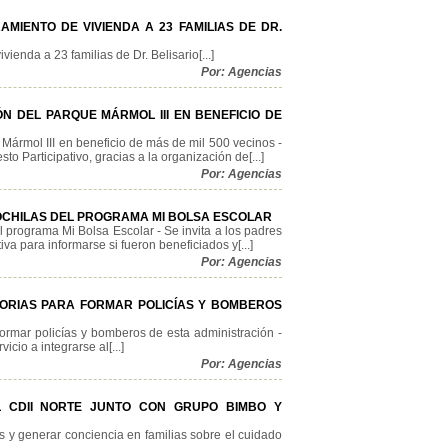
MIENTO DE VIVIENDA A 23 FAMILIAS DE DR.
ienda a 23 familias de Dr. Belisario[...]
Por: Agencias
N DEL PARQUE MÁRMOL III EN BENEFICIO DE
 Mármol III en beneficio de más de mil 500 vecinos -
o Participativo, gracias a la organización de[...]
Por: Agencias
OCHILAS DEL PROGRAMA MI BOLSA ESCOLAR
 programa Mi Bolsa Escolar - Se invita a los padres
va para informarse si fueron beneficiados y[...]
Por: Agencias
TORIAS PARA FORMAR POLICÍAS Y BOMBEROS
formar policías y bomberos de esta administración -
cio a integrarse al[...]
Por: Agencias
L CDII NORTE JUNTO CON GRUPO BIMBO Y
s y generar conciencia en familias sobre el cuidado