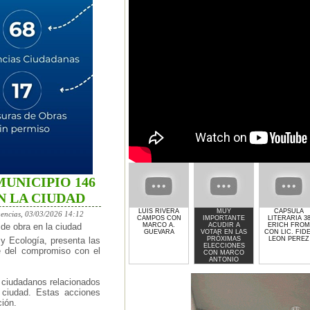
UNICIPIO 146
N LA CIUDAD
LUIS RIVERA
MUY
CAPSULA
encias, 03/03/2026 14:12
CAMPOS CON
IMPORTANTE
LITERARIA 3
MARCO A.
ACUDIR A
ERICH FROM
de obra en la ciudad
GUEVARA
VOTAR EN LAS
CON LIC. FID
PRÓXIMAS
LEON PEREZ
 y Ecología, presenta las
ELECCIONES
te del compromiso con el
CON MARCO
ANTONIO
GUEVARA
 ciudadanos relacionados
 ciudad. Estas acciones
ión.