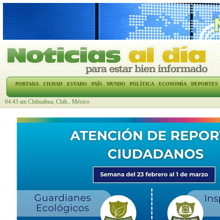
PORTADA
CIUDAD
ESTADO
PAÍS
MUNDO
POLÍTICA
ECONOMÍA
DEPORTES
04:43 am Chihuahua, Chih., México