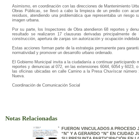
Asimismo, en coordinación con las direcciones de Mantenimiento Urba
Obras Públicas, se llevó a cabo la limpieza de un predio con acu
residuos, atendiendo una problemática que representaba un riesgo sa
imagen urbana.
Por su parte, los Inspectores de Obra atendieron 68 reportes y de
resultado se realizaron 17 clausuras derivadas principalmente de
construcción, apertura de zanjas sin autorización y ocupación indebida
Estas acciones forman parte de la estrategia permanente para garanti
normatividad y promover un desarrollo urbano ordenado.
El Gobierno Municipal invita a la ciudadanía a continuar participando 
reportes y denuncias al 072, en las extensiones 6044, 6054 y 6023, 
las oficinas ubicadas en calle Camino a la Presa Chuvíscar número
Nueva.
Coordinación de Comunicación Social
Notas Relacionadas
FUERON VINCULADOS A PROCESO 
“N” Y A GERARDO “N” EN CIUDAD 
SU PRESUNTA PARTICIPACIÓN EN L