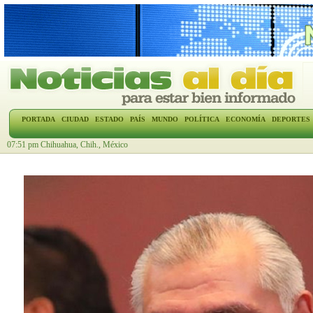
PORTADA
CIUDAD
ESTADO
PAÍS
MUNDO
POLÍTICA
ECONOMÍA
DEPORTES
07:51 pm Chihuahua, Chih., México