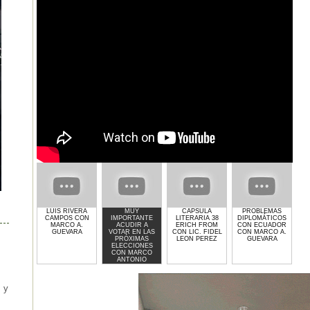
LUIS RIVERA
MUY
CAPSULA
PROBLEMAS
G
CAMPOS CON
IMPORTANTE
LITERARIA 38
DIPLOMÁTICOS
MARCO A.
ACUDIR A
ERICH FROM
CON ECUADOR
L
GUEVARA
VOTAR EN LAS
CON LIC. FIDEL
CON MARCO A.
PRÓXIMAS
LEON PEREZ
GUEVARA
ELECCIONES
CON MARCO
ANTONIO
GUEVARA
 y