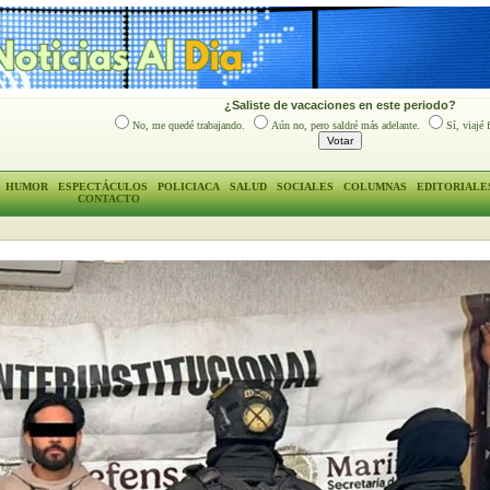
¿Saliste de vacaciones en este periodo?
No, me quedé trabajando.
Aún no, pero saldré más adelante.
Sí, viajé 
HUMOR
ESPECTÁCULOS
POLICIACA
SALUD
SOCIALES
COLUMNAS
EDITORIALE
CONTACTO