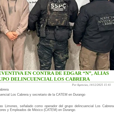
EVENTIVA EN CONTRA DE EDGAR “N”, ALIAS
UPO DELINCUENCIAL LOS CABRERA
Por Agencias, 14/12/2025 15:41
abrera
cuencial Los Cabrera y secretario de la CATEM en Durango
alias Limones, señalado como operador del grupo delincuencial Los Cabrera
adores y Empleados de México (CATEM) en Durango.