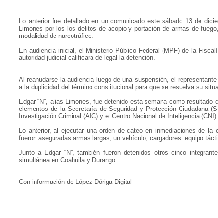
Lo anterior fue detallado en un comunicado este sábado 13 de dicie
Limones por los los delitos de acopio y portación de armas de fuego
modalidad de narcotráfico.
En audiencia inicial, el Ministerio Público Federal (MPF) de la Fisc
autoridad judicial calificara de legal la detención.
Al reanudarse la audiencia luego de una suspensión, el representante 
a la duplicidad del término constitucional para que se resuelva su situa
Edgar “N”, alias Limones, fue detenido esta semana como resultado d
elementos de la Secretaría de Seguridad y Protección Ciudadana (SS
Investigación Criminal (AIC) y el Centro Nacional de Inteligencia (CNI).
Lo anterior, al ejecutar una orden de cateo en inmediaciones de l
fueron aseguradas armas largas, un vehículo, cargadores, equipo táctic
Junto a Edgar “N”, también fueron detenidos otros cinco integrant
simultánea en Coahuila y Durango.
Con información de López-Dóriga Digital