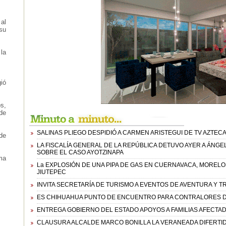
al
su
 la
gió
s,
de
SALINAS PLIEGO DESPIDIÓ A CARMEN ARISTEGUI DE TV AZTEC
de
LA FISCALÍA GENERAL DE LA REPÚBLICA DETUVO AYER A ÁNG
SOBRE EL CASO AYOTZINAPA
ma
La EXPLOSIÓN DE UNA PIPA DE GAS EN CUERNAVACA, MORELO
JIUTEPEC
INVITA SECRETARÍA DE TURISMO A EVENTOS DE AVENTURA Y T
ES CHIHUAHUA PUNTO DE ENCUENTRO PARA CONTRALORES D
ENTREGA GOBIERNO DEL ESTADO APOYOS A FAMILIAS AFECTAD
CLAUSURA ALCALDE MARCO BONILLA LA VERANEADA DIFERTIDA