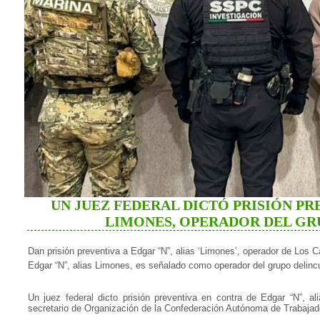
UN JUEZ FEDERAL DICTÓ PRISIÓN PR
LIMONES, OPERADOR DEL GR
Dan prisión preventiva a Edgar “N”, alias ‘Limones’, operador de Los C
Edgar “N”, alias Limones, es señalado como operador del grupo delin
Un juez federal dicto prisión preventiva en contra de Edgar “N”, 
secretario de Organización de la Confederación Autónoma de Trabaj