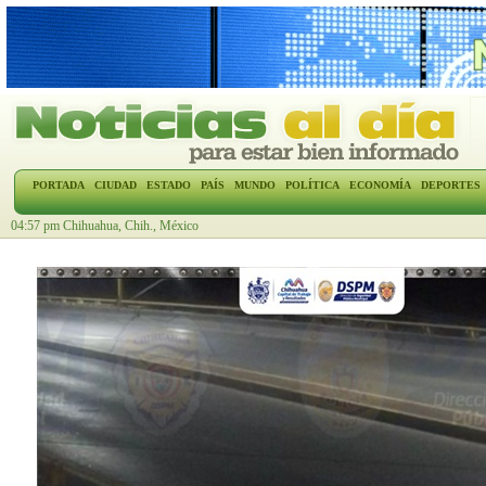
PORTADA
CIUDAD
ESTADO
PAÍS
MUNDO
POLÍTICA
ECONOMÍA
DEPORTES
04:57 pm Chihuahua, Chih., México