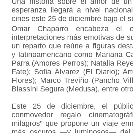
Una historia sobre el amor de un 
esperanza llegará a nivel naciona
cines este 25 de diciembre bajo el se
Omar Chaparro encabeza el 
interpretaciones más emotivas de s
un reparto que reúne a figuras des
y latinoamericano como Mariana C
Parra (Amores Perros); Natalia Rey
Fate); Sofia Álvarez (El Diario); A
Flores); Marco Treviño (Pancho Vill
Biassini Segura (Medusa), entre otro
Este 25 de diciembre, el públi
conmovedor regalo cinematográ
milagros” que propone un viaje emo
más oscuros —y luminosos— del e