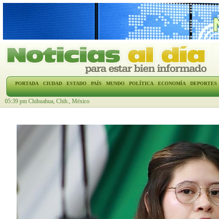
PORTADA
CIUDAD
ESTADO
PAÍS
MUNDO
POLÍTICA
ECONOMÍA
DEPORTES
05:39 pm Chihuahua, Chih., México