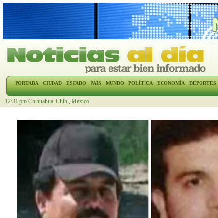
PORTADA
CIUDAD
ESTADO
PAÍS
MUNDO
POLÍTICA
ECONOMÍA
DEPORTES
12:31 pm Chihuahua, Chih., México