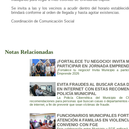
Se invita a las y los vecinos a acudir dentro del horario estableci
brindará conforme al orden de llegada y hasta agotar existencias.
Coordinación de Comunicación Social
Notas Relacionadas
¡FORTALECE TU NEGOCIO! INVITA M
PARTICIPAR EN JORNADA EMPREND
¡Fortalece tu negocio! Invita Municipio a parti
Emprende 2026
EVITA FRAUDES AL BUSCAR CASA 
EN INTERNET CON ESTAS RECOME
POLICÍA MUNICIPAL
La Policía Cibernética del Municipio de Ch
recomendaciones para personas que buscan casas o departamentos e
de internet, a fin de prevenir que sean víctimas de fraude.
FUNCIONARIOS MUNICIPALES FOR
ATENCIÓN A FAMILIAS EN VIOLENCI
CONVENIO CON FGE
Esta colaboración entre Municipio y FGE agilizará