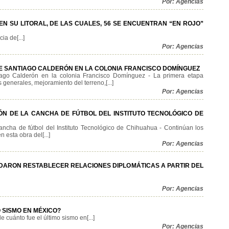
Por: Agencias
N SU LITORAL, DE LAS CUALES, 56 SE ENCUENTRAN “EN ROJO”
a de[...]
Por: Agencias
LLE SANTIAGO CALDERÓN EN LA COLONIA FRANCISCO DOMÍNGUEZ
tiago Calderón en la colonia Francisco Domínguez - La primera etapa
generales, mejoramiento del terreno,[...]
Por: Agencias
IÓN DE LA CANCHA DE FÚTBOL DEL INSTITUTO TECNOLÓGICO DE
cancha de fútbol del Instituto Tecnológico de Chihuahua - Continúan los
n esta obra del[...]
Por: Agencias
DARON RESTABLECER RELACIONES DIPLOMÁTICAS A PARTIR DEL
Por: Agencias
 SISMO EN MÉXICO?
 cuánto fue el último sismo en[...]
Por: Agencias