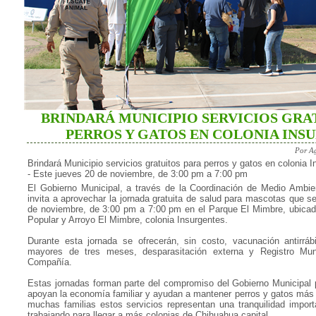
BRINDARÁ MUNICIPIO SERVICIOS GRA
PERROS Y GATOS EN COLONIA INS
Por A
Brindará Municipio servicios gratuitos para perros y gatos en colonia 
- Este jueves 20 de noviembre, de 3:00 pm a 7:00 pm
El Gobierno Municipal, a través de la Coordinación de Medio Ambie
invita a aprovechar la jornada gratuita de salud para mascotas que se
de noviembre, de 3:00 pm a 7:00 pm en el Parque El Mimbre, ubicado
Popular y Arroyo El Mimbre, colonia Insurgentes.
Durante esta jornada se ofrecerán, sin costo, vacunación antirrá
mayores de tres meses, desparasitación externa y Registro Mun
Compañía.
Estas jornadas forman parte del compromiso del Gobierno Municipal p
apoyan la economía familiar y ayudan a mantener perros y gatos más 
muchas familias estos servicios representan una tranquilidad import
trabajando para llegar a más colonias de Chihuahua capital.