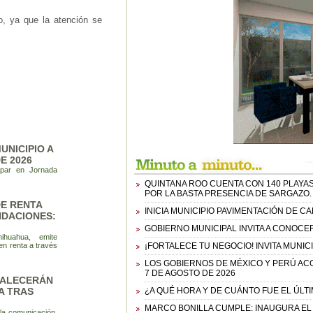
do, ya que la atención se
UNICIPIO A
E 2026
cipar en Jornada
QUINTANA ROO CUENTA CON 140 PLAYAS
POR LA BASTA PRESENCIA DE SARGAZO.
DE RENTA
INICIA MUNICIPIO PAVIMENTACIÓN DE 
NDACIONES:
GOBIERNO MUNICIPAL INVITA A CONOCE
ihuahua, emite
n renta a través
¡FORTALECE TU NEGOCIO! INVITA MUNIC
LOS GOBIERNOS DE MÉXICO Y PERÚ AC
7 DE AGOSTO DE 2026
TALECERÁN
A TRAS
¿A QUÉ HORA Y DE CUÁNTO FUE EL ÚLT
MARCO BONILLA CUMPLE: INAUGURA EL
 la comunicación,