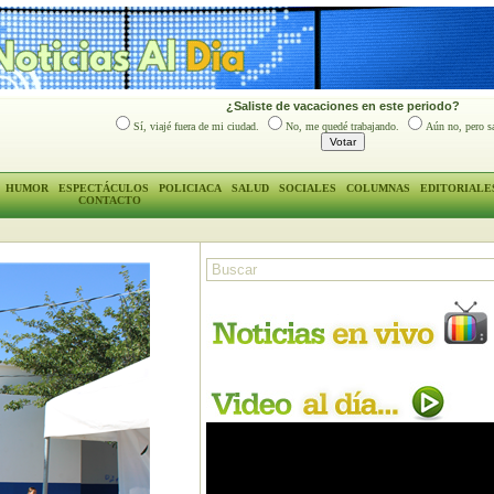
¿Saliste de vacaciones en este periodo?
Sí, viajé fuera de mi ciudad.
No, me quedé trabajando.
Aún no, pero sa
HUMOR
ESPECTÁCULOS
POLICIACA
SALUD
SOCIALES
COLUMNAS
EDITORIALE
CONTACTO