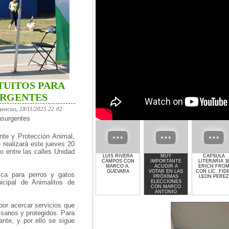
TUITOS PARA
URGENTES
gencias, 18/11/2025 22:02
Insurgentes
nte y Protección Animal,
 realizará este jueves 20
 entre las calles Unidad
LUIS RIVERA
MUY
CAPSULA
CAMPOS CON
IMPORTANTE
LITERARIA 3
MARCO A.
ACUDIR A
ERICH FRO
GUEVARA
VOTAR EN LAS
CON LIC. FID
bica para perros y gatos
PRÓXIMAS
LEON PEREZ
icipal de Animalitos de
ELECCIONES
CON MARCO
ANTONIO
GUEVARA
or acercar servicios que
sanos y protegidos. Para
ante, y por ello se sigue