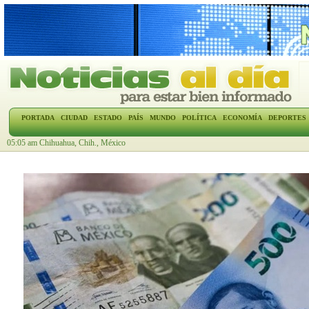
PORTADA
CIUDAD
ESTADO
PAÍS
MUNDO
POLÍTICA
ECONOMÍA
DEPORTES
05:05 am Chihuahua, Chih., México