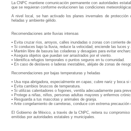
La CNPC mantiene comunicación permanente con autoridades estatales
que se requieran conforme evolucionen las condiciones meteorológica
A nivel local, se han activado los planes invernales de protección 
heladas y ambiente gélido.
Recomendaciones ante lluvias intensas
• Evita cruzar ríos, arroyos, calles inundadas o zonas con corriente d
• Si conduces bajo la lluvia, reduce la velocidad, enciende las luces y
• Mantén libre de basura las coladeras y desagües para evitar enchar
• Asegura objetos que puedan ser arrastrados por el viento.
• Identifica refugios temporales o puntos seguros en tu comunidad.
• En caso de deslaves o laderas inestables, aléjate de zonas de riesg
Recomendaciones por bajas temperaturas y heladas
• Usa ropa abrigadora, especialmente en capas; cubre nariz y boca si s
• Evita cambios bruscos de temperatura.
• Si utilizas calentadores o fogones, ventila adecuadamente para prev
• Protege a niñas, niños, personas adultas mayores y enfermos crónic
• Resguarda a tus mascotas y animales de granja.
• Ante congelamiento de carreteras, conduce con extrema precaución o 
El Gobierno de México, a través de la CNPC, reitera su compromiso co
emitidas por autoridades estatales y municipales.