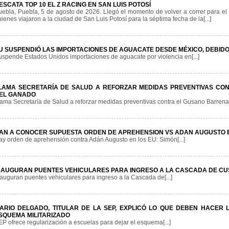
ESCATA TOP 10 EL Z RACING EN SAN LUIS POTOSÍ
uebla, Puebla, 5 de agosto de 2026. Llegó el momento de volver a correr para e
ienes viajaron a la ciudad de San Luis Potosí para la séptima fecha de la[...]
U SUSPENDIÓ LAS IMPORTACIONES DE AGUACATE DESDE MÉXICO, DEBIDO
uspende Estados Unidos importaciones de aguacate por violencia en[...]
LAMA SECRETARÍA DE SALUD A REFORZAR MEDIDAS PREVENTIVAS C
EL GANADO
lama Secretaría de Salud a reforzar medidas preventivas contra el Gusano Barrenado
AN A CONOCER SUPUESTA ORDEN DE APREHENSION VS ADAN AUGUSTO E
ay orden de aprehensión contra Adán Augusto en los EU: Simón[...]
NAUGURAN PUENTES VEHICULARES PARA INGRESO A LA CASCADA DE C
nauguran puentes vehiculares para ingreso a la Cascada de[...]
ARIO DELGADO, TITULAR DE LA SEP, EXPLICÓ LO QUE DEBEN HACER
SQUEMA MILITARIZADO
P ofrece regularización a escuelas para dejar el esquema[...]