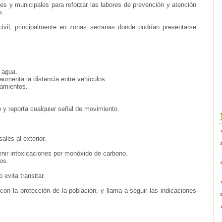
 y municipales para reforzar las labores de prevención y atención
s.
civil, principalmente en zonas serranas donde podrían presentarse
e agua.
 aumenta la distancia entre vehículos.
camientos.
o y reporta cualquier señal de movimiento.
ales al exterior.
enir intoxicaciones por monóxido de carbono.
os.
evita transitar.
n la protección de la población, y llama a seguir las indicaciones