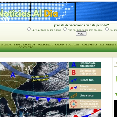
¿Saliste de vacaciones en este periodo?
Sí, viajé fuera de mi ciudad.
Aún no, pero saldré más adelante.
No, me
HUMOR
ESPECTÁCULOS
POLICIACA
SALUD
SOCIALES
COLUMNAS
EDITORIALE
CONTACTO