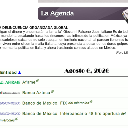
A DELINCUENCIA ORGANIZADA GLOBAL
Sigan el dinero y encontrarán a la mafia" Giovanni Falcone Juez Italiano Es de to
l mundo ha escalando hasta los rincones mas íntimos de la política en México, ya e
s carteles mexicanos no solo trabajan en territorio nacional, al parecer tienen su t
onviven entre si con la mafia italiana, cuya presencia a pesar de los duros golp
 mermar la política en Italia, y ahora trasciende con sus aliados en México.
Por: 