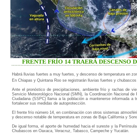
FRENTE FRÍO 14 TRAERÁ DESCENSO D
Habrá lluvias fuertes a muy fuertes, y descenso de temperatura en zo
En Chiapas y Quintana Roo se registrarán lluvias fuertes y chubasc
Ante el pronóstico de precipitaciones, ambiente frío y rachas de v
Servicio Meteorológico Nacional (SMN), la Coordinación Nacional de 
Ciudadana (SSPC) llama a la población a mantenerse informada a 
fortalecer sus medidas de autoprotección.
El frente frío número 14, en combinación con otros sistemas atmosféri
y descenso notable de temperatura en zonas de Baja California y Sono
De igual forma, el aporte de humedad hacia el sureste y la Península
Chubascos en Oaxaca, Veracruz, Tabasco, Campeche y Yucatán.