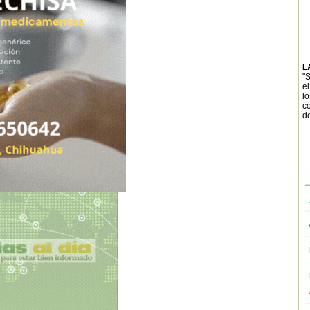
L
"
e
lo
c
de