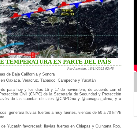
E TEMPERATURA EN PARTE DEL PAÍS
Por Agencias, 16/11/2025 02:48
nas de Baja California y Sonora
os en Oaxaca, Veracruz, Tabasco, Campeche y Yucatán
iento para hoy y los días 16 y 17 de noviembre, de acuerdo con el
Protección Civil (CNPC) de la Secretaría de Seguridad y Protección
través de las cuentas oficiales @CNPCmx y @conagua_clima, y a
cos, generará lluvias fuertes a muy fuertes, vientos de 60 a 70 km/h
ra.
 de Yucatán favorecerá: lluvias fuertes en Chiapas y Quintana Roo.