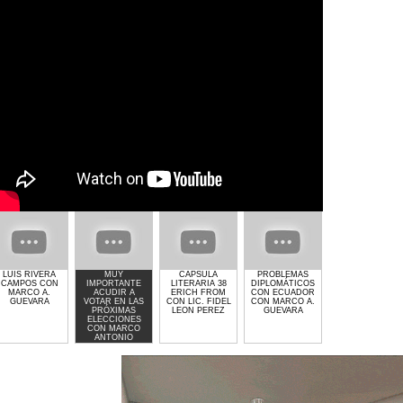
LUIS RIVERA
MUY
CAPSULA
PROBLEMAS
GIMNASIO GET
CAMPOS CON
IMPORTANTE
LITERARIA 38
DIPLOMÁTICOS
LIFTED DE
MARCO A.
ACUDIR A
ERICH FROM
CON ECUADOR
LAURA MOLINA
GUEVARA
VOTAR EN LAS
CON LIC. FIDEL
CON MARCO A.
PRÓXIMAS
LEON PEREZ
GUEVARA
ELECCIONES
CON MARCO
ANTONIO
GUEVARA