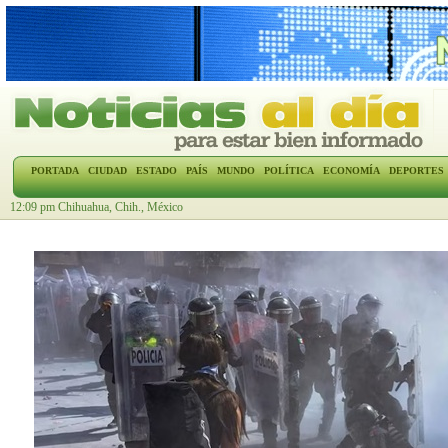
PORTADA
CIUDAD
ESTADO
PAÍS
MUNDO
POLÍTICA
ECONOMÍA
DEPORTES
12:09 pm Chihuahua, Chih., México