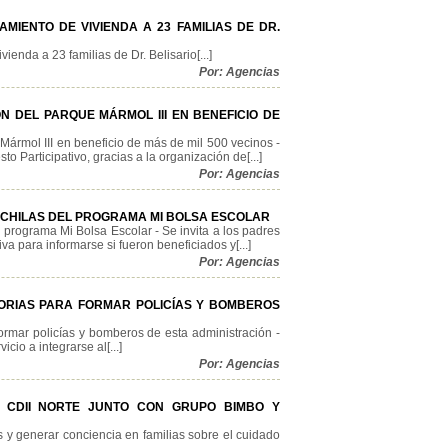
MIENTO DE VIVIENDA A 23 FAMILIAS DE DR.
enda a 23 familias de Dr. Belisario[...]
Por: Agencias
N DEL PARQUE MÁRMOL III EN BENEFICIO DE
Mármol III en beneficio de más de mil 500 vecinos -
o Participativo, gracias a la organización de[...]
Por: Agencias
OCHILAS DEL PROGRAMA MI BOLSA ESCOLAR
programa Mi Bolsa Escolar - Se invita a los padres
va para informarse si fueron beneficiados y[...]
Por: Agencias
TORIAS PARA FORMAR POLICÍAS Y BOMBEROS
ormar policías y bomberos de esta administración -
cio a integrarse al[...]
Por: Agencias
L CDII NORTE JUNTO CON GRUPO BIMBO Y
s y generar conciencia en familias sobre el cuidado