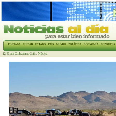
PORTADA
CIUDAD
ESTADO
PAÍS
MUNDO
POLÍTICA
ECONOMÍA
DEPORTES
12:43 am Chihuahua, Chih., México