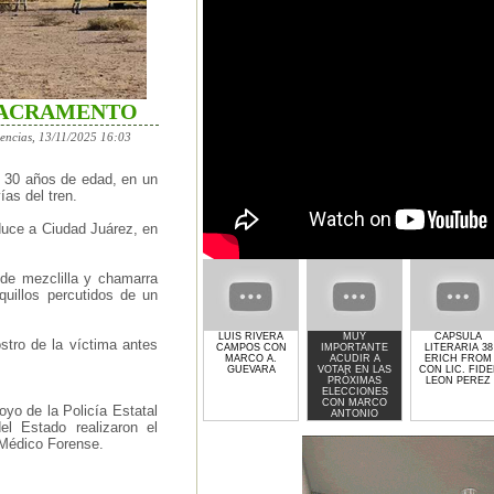
SACRAMENTO
encias, 13/11/2025 16:03
e 30 años de edad, en un
as del tren.
nduce a Ciudad Juárez, en
 de mezclilla y chamarra
quillos percutidos de un
LUIS RIVERA
MUY
CAPSULA
stro de la víctima antes
CAMPOS CON
IMPORTANTE
LITERARIA 38
MARCO A.
ACUDIR A
ERICH FROM
GUEVARA
VOTAR EN LAS
CON LIC. FIDE
PRÓXIMAS
LEON PEREZ
ELECCIONES
CON MARCO
oyo de la Policía Estatal
ANTONIO
GUEVARA
el Estado realizaron el
 Médico Forense.