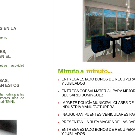
S EN LA
mento
ES,
EN EL
tros, actividad
ENTREGA ESTADO BONOS DE RECUPERAC
SAS,
Y JUBILADOS
EN ESTOS
ENTREGA COESVI MATERIAL PARA MEJORA
da modificará las
BELISARIO DOMÍNGUEZ
rimeros días de
nal (SMN),
IMPARTE POLICÍA MUNICIPAL CLASES D
INDUSTRIA MANUFACTURERA
INAUGURAN PUENTES VEHICULARES PAR
PRESENTAN LA RUTA MÁGICA DE LAS B
ENTREGA ESTADO BONOS DE RECUPERAC
Y JUBILADOS