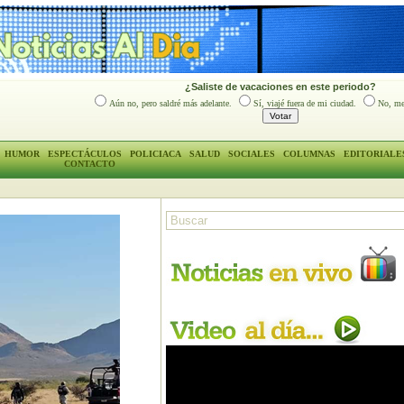
¿Saliste de vacaciones en este periodo?
Aún no, pero saldré más adelante.
Sí, viajé fuera de mi ciudad.
No, me
HUMOR
ESPECTÁCULOS
POLICIACA
SALUD
SOCIALES
COLUMNAS
EDITORIALE
CONTACTO