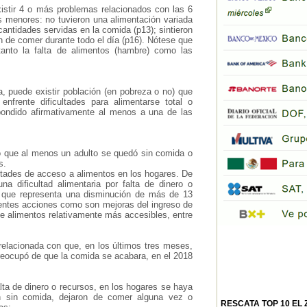
stir 4 o más problemas relacionados con las 6
s menores: no tuvieron una alimentación variada
cantidades servidas en la comida (p13); sintieron
n de comer durante todo el día (p16). Nótese que
tanto la falta de alimentos (hambre) como las
, puede existir población (en pobreza o no) que
nfrente dificultades para alimentarse total o
spondido afirmativamente al menos a una de las
 que al menos un adulto se quedó sin comida o
s.
ultades de acceso a alimentos en los hogares. De
 dificultad alimentaria por falta de dinero o
o que representa una disminución de más de 13
rentes acciones como son mejoras del ingreso de
de alimentos relativamente más accesibles, entre
 relacionada con que, en los últimos tres meses,
preocupó de que la comida se acabara, en el 2018
lta de dinero o recursos, en los hogares se haya
n sin comida, dejaron de comer alguna vez o
RESCATA TOP 10 EL 