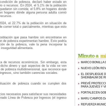
 condición de pobreza, declaró haber estado en
ero o recursos. En 2024, el 5.1% de la población
 quedaron sin comida; el 5.8% en hogares donde
en hogares dónde alguna persona adulta comió
recursos.
024, el 22.7% de la población en situación de
 de comer total o parcialmente, mientras que esto
 población que pasa hambre sin encontrarse en
ción de pobreza experimentan hambre. Esto podría
ión de la pobreza, vale la pena incorporar la
inseguridad alimentaria.
ta de recursos económicos. Sin embargo, esta
MARCO BONILLA 
e dicho dinero y qué aspectos de la vida se ven
NUEVO LEÓN REV
n de pobreza multidimensional, que reconoce que
 ingresos, sino también carencias sociales.
EL DESPLIEGUE 
SHEINBAUM DE R
situación de pobreza cuando se cumplen dos
PREVÉ PROTECCI
PARA JUEVES Y V
FORTALECEN GOBI
vicios necesarios para satisfacer sus necesidades
inado Línea de Pobreza por Ingresos (el ingreso
MARU CAMPOS DA 
REFUERZA MUNIC