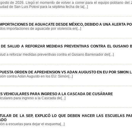
agosto de 2026. Llegó el momento de volver a correr para el equipo poblano del
iudad de San Luis Potosí para la séptima fecha de la[...]
IMPORTACIONES DE AGUACATE DESDE MÉXICO, DEBIDO A UNA ALERTA PO
s importaciones de aguacate por violencia en[...]
 DE SALUD A REFORZAR MEDIDAS PREVENTIVAS CONTRA EL GUSANO
lud a reforzar medidas preventivas contra el Gusano Barrenador del[...]
PUESTA ORDEN DE APREHENSION VS ADAN AUGUSTO EN EU POR SIMON 
ón contra Adán Augusto en los EU: Simón[...]
S VEHICULARES PARA INGRESO A LA CASCADA DE CUSÁRARE
culares para ingreso a la Cascada de[...]
ITULAR DE LA SEP, EXPLICÓ LO QUE DEBEN HACER LAS ESCUELAS PA
ADO
ón a escuelas para dejar el esquema[...]