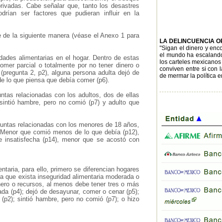
privadas. Cabe señalar que, tanto los desastres
rían ser factores que pudieran influir en la
e de la siguiente manera (véase el Anexo 1 para
LA DELINCUENCIA 
"Sigan el dinero y enc
el mundo ha escalando 
sidades alimentarias en el hogar. Dentro de estas
los carteles mexicanos 
omer parcial o totalmente por no tener dinero o
conviven entre si con 
(pregunta 2, p2), alguna persona adulta dejó de
de mermar la política e
e lo que piensa que debía comer (p6).
untas relacionadas con los adultos, dos de ellas
 sintió hambre, pero no comió (p7) y adulto que
eguntas relacionadas con los menores de 18 años,
e: Menor que comió menos de lo que debía (p12),
 insatisfecha (p14), menor que se acostó con
ntaria, para ello, primero se diferencian hogares
 que exista inseguridad alimentaria moderada o
nero o recursos, al menos debe tener tres o más
ada (p4); dejó de desayunar, comer o cenar (p5);
p2); sintió hambre, pero no comió (p7); o hizo