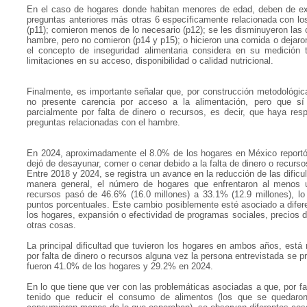
En el caso de hogares donde habitan menores de edad, deben de exi
preguntas anteriores más otras 6 específicamente relacionada con lo
(p11); comieron menos de lo necesario (p12); se les disminuyeron las 
hambre, pero no comieron (p14 y p15); o hicieron una comida o dejaro
el concepto de inseguridad alimentaria considera en su medición 
limitaciones en su acceso, disponibilidad o calidad nutricional.
Finalmente, es importante señalar que, por construcción metodológica
no presente carencia por acceso a la alimentación, pero que sí e
parcialmente por falta de dinero o recursos, es decir, que haya re
preguntas relacionadas con el hambre.
En 2024, aproximadamente el 8.0% de los hogares en México reportó
dejó de desayunar, comer o cenar debido a la falta de dinero o recurso
Entre 2018 y 2024, se registra un avance en la reducción de las dific
manera general, el número de hogares que enfrentaron al menos una
recursos pasó de 46.6% (16.0 millones) a 33.1% (12.9 millones), l
puntos porcentuales. Este cambio posiblemente esté asociado a dife
los hogares, expansión o efectividad de programas sociales, precios 
otras cosas.
La principal dificultad que tuvieron los hogares en ambos años, está
por falta de dinero o recursos alguna vez la persona entrevistada se 
fueron 41.0% de los hogares y 29.2% en 2024.
En lo que tiene que ver con las problemáticas asociadas a que, por fa
tenido que reducir el consumo de alimentos (los que se quedaro