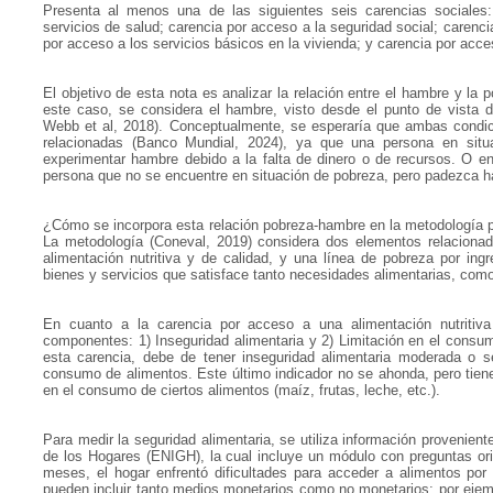
Presenta al menos una de las siguientes seis carencias sociales:
servicios de salud; carencia por acceso a la seguridad social; carenci
por acceso a los servicios básicos en la vivienda; y carencia por acces
El objetivo de esta nota es analizar la relación entre el hambre y la
este caso, se considera el hambre, visto desde el punto de vista d
Webb et al, 2018). Conceptualmente, se esperaría que ambas condi
relacionadas (Banco Mundial, 2024), ya que una persona en situ
experimentar hambre debido a la falta de dinero o de recursos. O e
persona que no se encuentre en situación de pobreza, pero padezca ha
¿Cómo se incorpora esta relación pobreza-hambre en la metodología p
La metodología (Coneval, 2019) considera dos elementos relacionad
alimentación nutritiva y de calidad, y una línea de pobreza por in
bienes y servicios que satisface tanto necesidades alimentarias, como
En cuanto a la carencia por acceso a una alimentación nutritiv
componentes: 1) Inseguridad alimentaria y 2) Limitación en el cons
esta carencia, debe de tener inseguridad alimentaria moderada o s
consumo de alimentos. Este último indicador no se ahonda, pero tien
en el consumo de ciertos alimentos (maíz, frutas, leche, etc.).
Para medir la seguridad alimentaria, se utiliza información provenie
de los Hogares (ENIGH), la cual incluye un módulo con preguntas orien
meses, el hogar enfrentó dificultades para acceder a alimentos por
pueden incluir tanto medios monetarios como no monetarios; por ejem