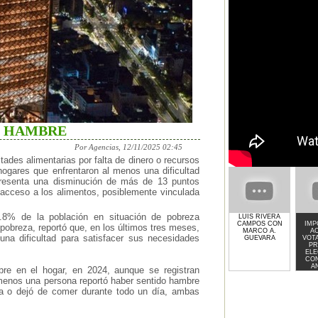
S HAMBRE
Por Agencias, 12/11/2025 02:45
tades alimentarias por falta de dinero o recursos
hogares que enfrentaron al menos una dificultad
presenta una disminución de más de 13 puntos
 acceso a los alimentos, posiblemente vinculada
6.8% de la población en situación de pobreza
LUIS RIVERA
CAMPOS CON
IMP
pobreza, reportó que, en los últimos tres meses,
MARCO A.
AC
una dificultad para satisfacer sus necesidades
GUEVARA
VOT
PR
ELE
CO
A
re en el hogar, en 2024, aunque se registran
G
 menos una persona reportó haber sentido hambre
ía o dejó de comer durante todo un día, ambas