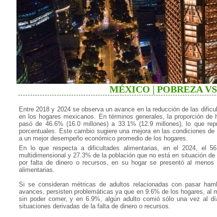
MÉXICO | POBREZA V
Entre 2018 y 2024 se observa un avance en la reducción de las dificul
en los hogares mexicanos. En términos generales, la proporción de 
pasó de 46.6% (16.0 millones) a 33.1% (12.9 millones), lo que re
porcentuales. Este cambio sugiere una mejora en las condiciones de
a un mejor desempeño económico promedio de los hogares.
En lo que respecta a dificultades alimentarias, en el 2024, el 5
multidimensional y 27.3% de la población que no está en situación de 
por falta de dinero o recursos, en su hogar se presentó al menos 
alimentarias.
Si se consideran métricas de adultos relacionadas con pasar hamb
avances, persisten problemáticas ya que en 9.6% de los hogares, al
sin poder comer, y en 6.9%, algún adulto comió sólo una vez al d
situaciones derivadas de la falta de dinero o recursos.