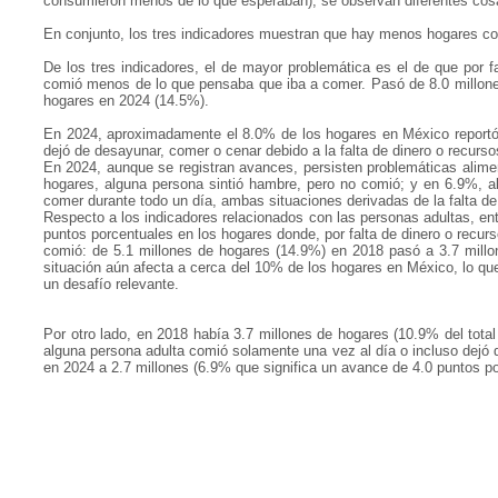
consumieron menos de lo que esperaban), se observan diferentes cos
En conjunto, los tres indicadores muestran que hay menos hogares c
De los tres indicadores, el de mayor problemática es el de que por f
comió menos de lo que pensaba que iba a comer. Pasó de 8.0 millone
hogares en 2024 (14.5%).
En 2024, aproximadamente el 8.0% de los hogares en México reportó
dejó de desayunar, comer o cenar debido a la falta de dinero o recurso
En 2024, aunque se registran avances, persisten problemáticas alimen
hogares, alguna persona sintió hambre, pero no comió; y en 6.9%, a
comer durante todo un día, ambas situaciones derivadas de la falta de
Respecto a los indicadores relacionados con las personas adultas, en
puntos porcentuales en los hogares donde, por falta de dinero o recur
comió: de 5.1 millones de hogares (14.9%) en 2018 pasó a 3.7 millo
situación aún afecta a cerca del 10% de los hogares en México, lo qu
un desafío relevante.
Por otro lado, en 2018 había 3.7 millones de hogares (10.9% del total
alguna persona adulta comió solamente una vez al día o incluso dejó 
en 2024 a 2.7 millones (6.9% que significa un avance de 4.0 puntos po