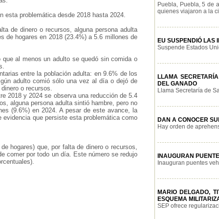
as:
Puebla, Puebla, 5 de 
quienes viajaron a la c
on esta problemática desde 2018 hasta 2024.
alta de dinero o recursos, alguna persona adulta
s de hogares en 2018 (23.4%) a 5.6 millones de
EU SUSPENDIÓ LAS 
Suspende Estados Unido
 que al menos un adulto se quedó sin comida o
s.
tarias entre la población adulta: en 9.6% de los
LLAMA SECRETARÍA
lgún adulto comió sólo una vez al día o dejó de
DEL GANADO
 dinero o recursos.
Llama Secretaría de Sa
tre 2018 y 2024 se observa una reducción de 5.4
sos, alguna persona adulta sintió hambre, pero no
nes (9.6%) en 2024. A pesar de este avance, la
e evidencia que persiste esta problemática como
DAN A CONOCER SU
Hay orden de aprehensi
 de hogares) que, por falta de dinero o recursos,
de comer por todo un día. Este número se redujo
INAUGURAN PUENTE
rcentuales).
Inauguran puentes vehi
MARIO DELGADO, T
ESQUEMA MILITARIZ
SEP ofrece regularizaci