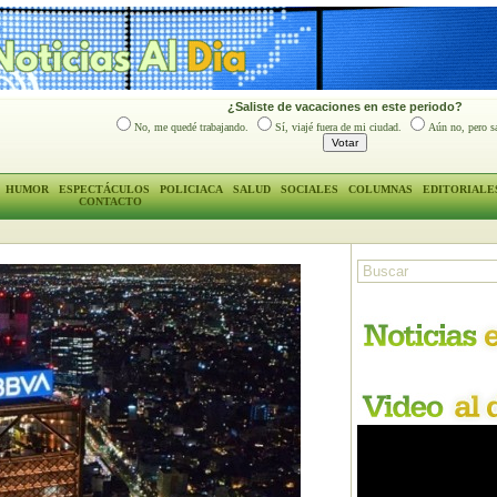
¿Saliste de vacaciones en este periodo?
No, me quedé trabajando.
Sí, viajé fuera de mi ciudad.
Aún no, pero sa
HUMOR
ESPECTÁCULOS
POLICIACA
SALUD
SOCIALES
COLUMNAS
EDITORIALE
CONTACTO