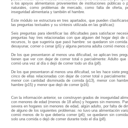
o los apoyos alimentarios provenientes de instituciones públicas o 
naturales, como problemas de mercado, como falta de oferta, pod
inseguridad alimentaria y también el hambre.
Este módulo se estructura en tres apartados, que pueden clasificars
las preguntas textuales y su síntesis utilizada en las gráficas):
Seis preguntas para identificar las dificultades para satisfacer nece
preguntas hay tres relacionadas con que alguien del hogar dejó de c
recursos, lo que sugeriría que pasó hambre: se quedaron sin comida 
desayunar, comer o cenar (p5) y alguna persona adulta comió menos d
De los que presentaron al menos una dificultad, se aplican tres preg
tienen que ver con dejar de comer total o parcialmente: Adulto que
comió una vez al día o dejó de comer todo un día (p8).
De los que presentaron al menos una dificultad, se les hace siete pr
cinco de ellas relacionadas con dejar de comer total o parcialment
menor con cantidad disminuida de comida (p13), menor con hambre
hambre (p15) y menor que dejó de comer (p16).
Con la información anterior, se construyen grados de inseguridad alime
con menores de edad (menos de 18 años) y hogares sin menores. Para
severa en hogares sin menores de edad, algún adulto, por falta de di
de alguno de los siguientes problemas: no tuvo una alimentación vari
comió menos de lo que debería comer (p6); se quedaron sin comida (
solo una comida o dejó de comer durante todo el día (p8).