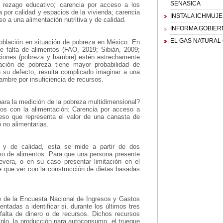
SENASICA
 rezago educativo; carencia por acceso a los
a por calidad y espacios de la vivienda; carencia
INSTALA ICHMUJE
o a una alimentación nutritiva y de calidad.
INFORMA GOBIERN
EL GAS NATURAL
 población en situación de pobreza en México. En
e falta de alimentos (FAO, 2019; Sibián, 2009;
ciones (pobreza y hambre) estén estrechamente
ación de pobreza tiene mayor probabilidad de
n su defecto, resulta complicado imaginar a una
mbre por insuficiencia de recursos.
ara la medición de la pobreza multidimensional?
os con la alimentación: Carencia por acceso a
greso que representa el valor de una canasta de
 no alimentarias.
a y de calidad, esta se mide a partir de dos
umo de alimentos. Para que una persona presente
evera, o en su caso presentar limitación en el
e que ver con la construcción de dietas basadas
nte de la Encuesta Nacional de Ingresos y Gastos
tadas a identificar si, durante los últimos tres
 falta de dinero o de recursos. Dichos recursos
plo, la producción para autoconsumo, el trueque