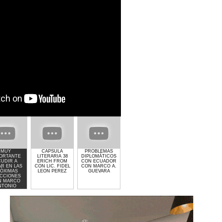
MUY
CAPSULA
PROBLEMAS
GIMNASIO GET
EL CRIMEN Y LA
ORTANTE
LITERARIA 38
DIPLOMÁTICOS
LIFTED DE
POLITICA CON
UDIR A
ERICH FROM
CON ECUADOR
LAURA MOLINA
MARCO
AR EN LAS
CON LIC. FIDEL
CON MARCO A.
ANTONIO
ÓXIMAS
LEON PEREZ
GUEVARA
GUEVARA
CCIONES
N MARCO
NTONIO
UEVARA