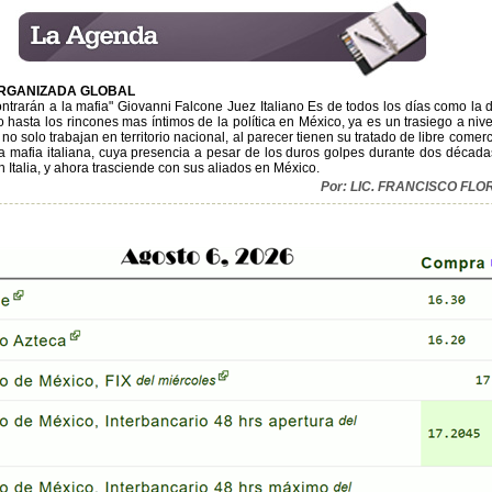
ORGANIZADA GLOBAL
ontrarán a la mafia" Giovanni Falcone Juez Italiano Es de todos los días como la 
hasta los rincones mas íntimos de la política en México, ya es un trasiego a nivel
no solo trabajan en territorio nacional, al parecer tienen su tratado de libre comer
la mafia italiana, cuya presencia a pesar de los duros golpes durante dos décad
n Italia, y ahora trasciende con sus aliados en México.
Por: LIC. FRANCISCO FL