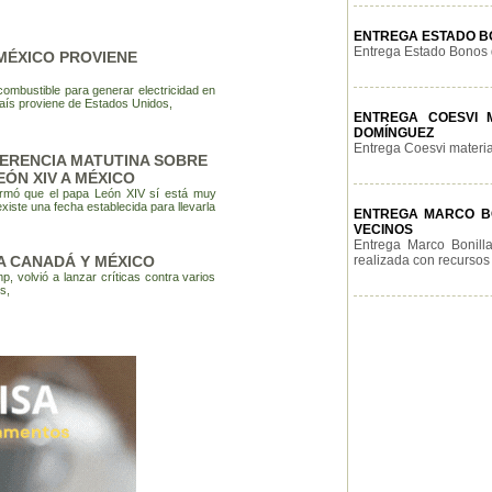
ENTREGA ESTADO BO
Entrega Estado Bonos d
MÉXICO PROVIENE
 combustible para generar electricidad en
país proviene de Estados Unidos,
ENTREGA COESVI M
DOMÍNGUEZ
Entrega Coesvi material
ERENCIA MATUTINA SOBRE
EÓN XIV A MÉXICO
irmó que el papa León XIV sí está muy
xiste una fecha establecida para llevarla
ENTREGA MARCO BON
VECINOS
Entrega Marco Bonilla
A CANADÁ Y MÉXICO
realizada con recursos 
, volvió a lanzar críticas contra varios
s,