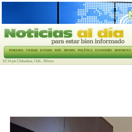
PORTADA
CIUDAD
ESTADO
PAÍS
MUNDO
POLÍTICA
ECONOMÍA
DEPORTES
02:34 pm Chihuahua, Chih., México