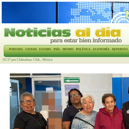
PORTADA
CIUDAD
ESTADO
PAÍS
MUNDO
POLÍTICA
ECONOMÍA
DEPORTES
03:37 pm Chihuahua, Chih., México