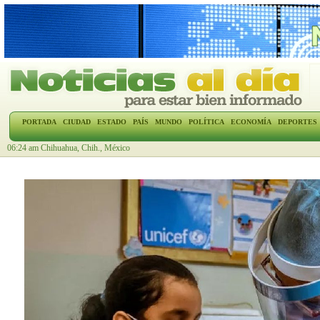
PORTADA
CIUDAD
ESTADO
PAÍS
MUNDO
POLÍTICA
ECONOMÍA
DEPORTES
06:24 am Chihuahua, Chih., México