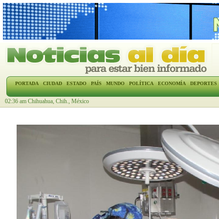
PORTADA
CIUDAD
ESTADO
PAÍS
MUNDO
POLÍTICA
ECONOMÍA
DEPORTES
02:36 am Chihuahua, Chih., México