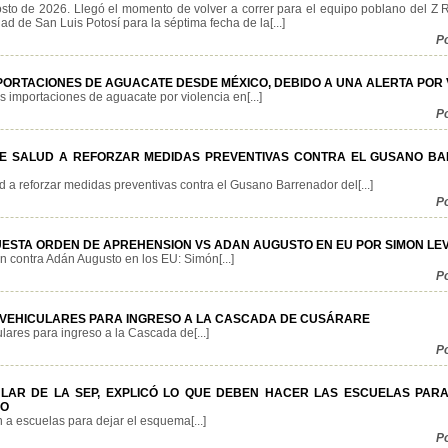
sto de 2026. Llegó el momento de volver a correr para el equipo poblano del Z 
ad de San Luis Potosí para la séptima fecha de la[...]
P
PORTACIONES DE AGUACATE DESDE MÉXICO, DEBIDO A UNA ALERTA POR 
importaciones de aguacate por violencia en[...]
P
DE SALUD A REFORZAR MEDIDAS PREVENTIVAS CONTRA EL GUSANO B
 a reforzar medidas preventivas contra el Gusano Barrenador del[...]
P
ESTA ORDEN DE APREHENSION VS ADAN AUGUSTO EN EU POR SIMON LE
 contra Adán Augusto en los EU: Simón[...]
P
VEHICULARES PARA INGRESO A LA CASCADA DE CUSÁRARE
ares para ingreso a la Cascada de[...]
P
ULAR DE LA SEP, EXPLICÓ LO QUE DEBEN HACER LAS ESCUELAS PAR
DO
 a escuelas para dejar el esquema[...]
P