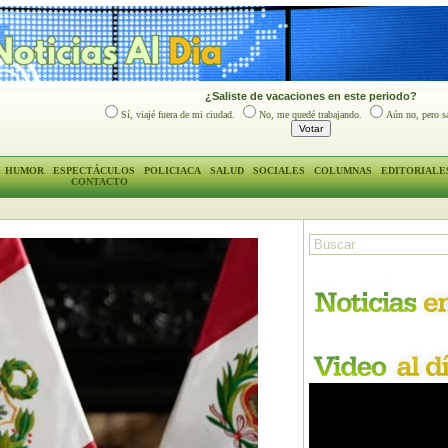
¿Saliste de vacaciones en este periodo?
Sí, viajé fuera de mi ciudad.
No, me quedé trabajando.
Aún no, pero sa
HUMOR
ESPECTÁCULOS
POLICIACA
SALUD
SOCIALES
COLUMNAS
EDITORIALE
CONTACTO