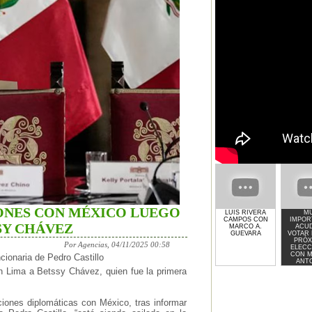
ONES CON MÉXICO LUEGO
LUIS RIVERA
M
CAMPOS CON
IMPOR
SY CHÁVEZ
MARCO A.
ACUD
GUEVARA
VOTAR 
PRÓX
Por Agencias, 04/11/2025 00:58
ELECC
CON 
cionaria de Pedro Castillo
ANT
GUE
n Lima a Betssy Chávez, quien fue la primera
iones diplomáticas con México, tras informar