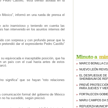
 Pedro Castillo, “está siendo asilada en la
n México”, informó en una rueda de prensa el
e acto inamistoso y teniendo en cuenta las
aís han intervenido en los asuntos internos del
ido con sorpresa y con profundo pesar que la
pretendió dar el expresidente Pedro Castillo”
 su equivocada e inaceptable posición, que ha
on un país con el cual hasta antes de estos
MARCO BONILLA CU
arcó.
NUEVO LEÓN REVIS
EL DESPLIEGUE DE
SHEINBAUM DE REF
“no significa” que se hayan “roto relaciones
PREVÉ PROTECCIÓN
PARA JUEVES Y VI
una comunicación formal del gobierno de México
FORTALECEN GOBIER
ún no ha sucedido, según precisó.
MARU CAMPOS DA S
REFUERZA MUNICIP