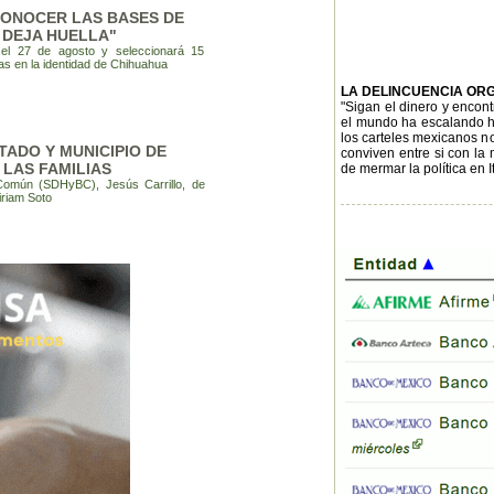
 CONOCER LAS BASES DE
 DEJA HUELLA"
 el 27 de agosto y seleccionará 15
as en la identidad de Chihuahua
LA DELINCUENCIA OR
"Sigan el dinero y encont
el mundo ha escalando has
los carteles mexicanos no 
ADO Y MUNICIPIO DE
conviven entre si con la
 LAS FAMILIAS
de mermar la política en I
Común (SDHyBC), Jesús Carrillo, de
iriam Soto