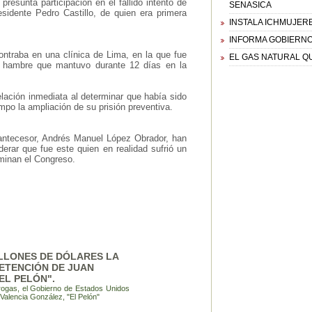
resunta participación en el fallido intento de
SENASICA
sidente Pedro Castillo, de quien era primera
INSTALA ICHMUJER
INFORMA GOBIERNO 
ntraba en una clínica de Lima, en la que fue
EL GAS NATURAL Q
de hambre que mantuvo durante 12 días en la
lación inmediata al determinar que había sido
empo la ampliación de su prisión preventiva.
antecesor, Andrés Manuel López Obrador, han
derar que fue este quien en realidad sufrió un
minan el Congreso.
ILLONES DE DÓLARES LA
ETENCIÓN DE JUAN
EL PELÓN".
drogas, el Gobierno de Estados Unidos
Valencia González, "El Pelón"