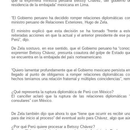
que la exprimera ministra peruana Betssy Chávez, del gobierno de
residencia de la embajada” mexicana en Lima.
“El Gobierno peruano ha decidido romper relaciones diplomáticas co
ministro peruano de Relaciones Exteriores, Hugo de Zela.
El ministro explicó que esta decisión se ha tomado “frente a est
reiteradas acciones en que la actual y el anterior presidente de ese p
Perú”, dijo.
De Zela sostuvo, en ese sentido, que el Gobierno peruano ha “conoc
expremier Betssy Chávez, presunta coautora del golpe de Estado que 
se encuentra en la embajada del país norteamericano.
“Quiero lamentar profundamente que el Gobierno mexicano persista en
llegado al punto de obligarnos a romper relaciones diplomáticas c
hechos teníamos una relación fraternal y múltiples coincidencias”, rem
¿Qué representa la ruptura diplomática de Perú con México?
El canciller aclaró que la ruptura de las relaciones diplomáticas 
consulares” con México.
De Zela también dijo que ahora lo que “tiene que ocurrir es recibir 
para dar inicio al proceso” del eventual asilo para Chávez, algo que a
¿Por qué Perú quiere procesar a Betssy Chávez?