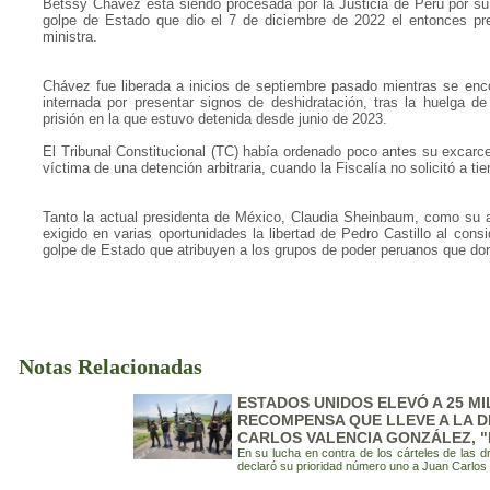
Betssy Chávez está siendo procesada por la Justicia de Perú por su p
golpe de Estado que dio el 7 de diciembre de 2022 el entonces pre
ministra.
Chávez fue liberada a inicios de septiembre pasado mientras se enco
internada por presentar signos de deshidratación, tras la huelga 
prisión en la que estuvo detenida desde junio de 2023.
El Tribunal Constitucional (TC) había ordenado poco antes su excarce
víctima de una detención arbitraria, cuando la Fiscalía no solicitó a ti
Tanto la actual presidenta de México, Claudia Sheinbaum, como su 
exigido en varias oportunidades la libertad de Pedro Castillo al consi
golpe de Estado que atribuyen a los grupos de poder peruanos que do
Notas Relacionadas
ESTADOS UNIDOS ELEVÓ A 25 M
RECOMPENSA QUE LLEVE A LA D
CARLOS VALENCIA GONZÁLEZ, "
En su lucha en contra de los cárteles de las 
declaró su prioridad número uno a Juan Carlos 