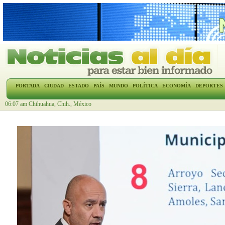
PORTADA
CIUDAD
ESTADO
PAÍS
MUNDO
POLÍTICA
ECONOMÍA
DEPORTES
06:07 am Chihuahua, Chih., México