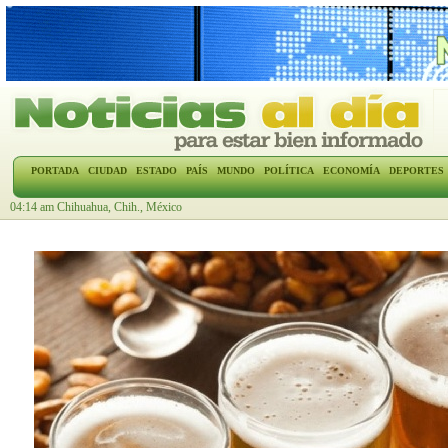
PORTADA
CIUDAD
ESTADO
PAÍS
MUNDO
POLÍTICA
ECONOMÍA
DEPORTES
04:14 am Chihuahua, Chih., México