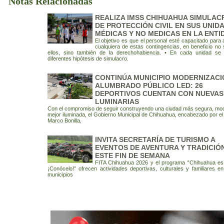
Notas Relacionadas
REALIZA IMSS CHIHUAHUA SIMULAC
DE PROTECCIÓN CIVIL EN SUS UNID
MÉDICAS Y NO MEDICAS EN LA ENTI
El objetivo es que el personal esté capacitado para 
cualquiera de estas contingencias, en beneficio no 
ellos, sino también de la derechohabiencia. • En cada unidad se
diferentes hipótesis de simulacro.
CONTINÚA MUNICIPIO MODERNIZACI
ALUMBRADO PÚBLICO LED: 26
DEPORTIVOS CUENTAN CON NUEVAS
LUMINARIAS
Con el compromiso de seguir construyendo una ciudad más segura, mo
mejor iluminada, el Gobierno Municipal de Chihuahua, encabezado por el 
Marco Bonilla,
INVITA SECRETARÍA DE TURISMO A
EVENTOS DE AVENTURA Y TRADICIÓ
ESTE FIN DE SEMANA
FITA Chihuahua 2026 y el programa “Chihuahua es 
¡Conócelo!” ofrecen actividades deportivas, culturales y familiares en
municipios