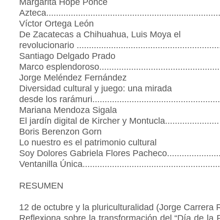
Margarita Hope Ponce
Azteca.....................................................................
Víctor Ortega León
De Zacatecas a Chihuahua, Luis Moya el
revolucionario .........................................................
Santiago Delgado Prado
Marco esplendoroso................................................
Jorge Meléndez Fernández
Diversidad cultural y juego: una mirada
desde los rarámuri...................................................
Mariana Mendoza Sigala
El jardín digital de Kircher y Montucla.....................
Boris Berenzon Gorn
Lo nuestro es el patrimonio cultural
Soy Dolores Gabriela Flores Pacheco......................
Ventanilla Única......................................................
RESUMEN
12 de octubre y la pluriculturalidad (Jorge Carrera 
Reflexiona sobre la transformación del “Día de la