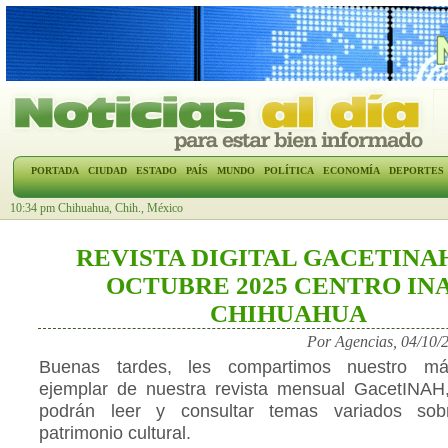
PORTADA
CIUDAD
ESTADO
PAÍS
MUNDO
POLÍTICA
ECONOMÍA
DEPORTES
10:34 pm Chihuahua, Chih., México
REVISTA DIGITAL GACETINAH 
OCTUBRE 2025 CENTRO IN
CHIHUAHUA
Por Agencias, 04/10/
Buenas tardes, les compartimos nuestro má
ejemplar de nuestra revista mensual GacetINAH
podrán leer y consultar temas variados sob
patrimonio cultural.