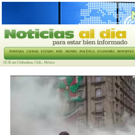
PORTADA
CIUDAD
ESTADO
PAÍS
MUNDO
POLÍTICA
ECONOMÍA
DEPORTES
10:36 am Chihuahua, Chih., México