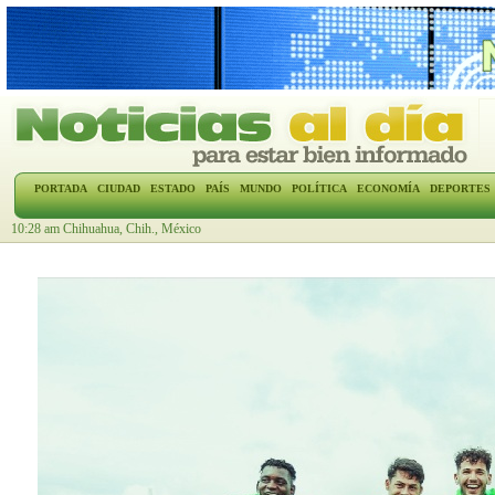
PORTADA
CIUDAD
ESTADO
PAÍS
MUNDO
POLÍTICA
ECONOMÍA
DEPORTES
10:28 am Chihuahua, Chih., México