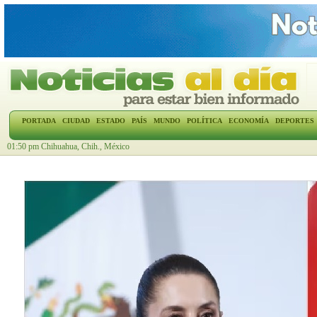
PORTADA
CIUDAD
ESTADO
PAÍS
MUNDO
POLÍTICA
ECONOMÍA
DEPORTES
01:50 pm Chihuahua, Chih., México