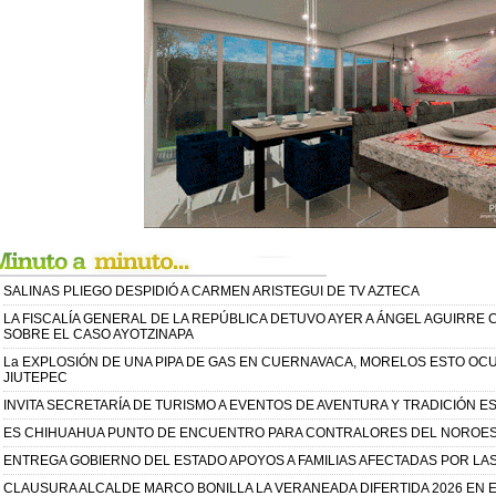
SALINAS PLIEGO DESPIDIÓ A CARMEN ARISTEGUI DE TV AZTECA
LA FISCALÍA GENERAL DE LA REPÚBLICA DETUVO AYER A ÁNGEL AGUIRRE
SOBRE EL CASO AYOTZINAPA
La EXPLOSIÓN DE UNA PIPA DE GAS EN CUERNAVACA, MORELOS ESTO OCU
JIUTEPEC
INVITA SECRETARÍA DE TURISMO A EVENTOS DE AVENTURA Y TRADICIÓN E
ES CHIHUAHUA PUNTO DE ENCUENTRO PARA CONTRALORES DEL NOROEST
ENTREGA GOBIERNO DEL ESTADO APOYOS A FAMILIAS AFECTADAS POR LAS
CLAUSURA ALCALDE MARCO BONILLA LA VERANEADA DIFERTIDA 2026 EN E