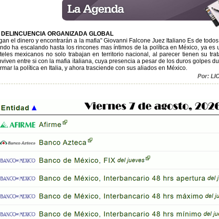
 DELINCUENCIA ORGANIZADA GLOBAL
gan el dinero y encontrarán a la mafia" Giovanni Falcone Juez Italiano Es de todos
do ha escalando hasta los rincones mas íntimos de la política en México, ya es un
teles mexicanos no solo trabajan en territorio nacional, al parecer tienen su tr
viven entre si con la mafia italiana, cuya presencia a pesar de los duros golpes
mar la política en Italia, y ahora trasciende con sus aliados en México.
Por: L