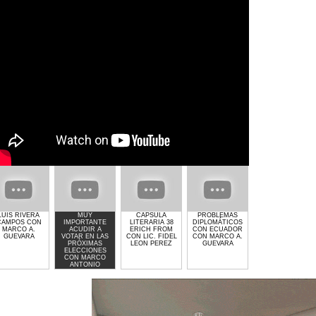
LUIS RIVERA
MUY
CAPSULA
PROBLEMAS
GIMNASIO GET
CAMPOS CON
IMPORTANTE
LITERARIA 38
DIPLOMÁTICOS
LIFTED DE
MARCO A.
ACUDIR A
ERICH FROM
CON ECUADOR
LAURA MOLINA
GUEVARA
VOTAR EN LAS
CON LIC. FIDEL
CON MARCO A.
PRÓXIMAS
LEON PEREZ
GUEVARA
ELECCIONES
CON MARCO
ANTONIO
GUEVARA