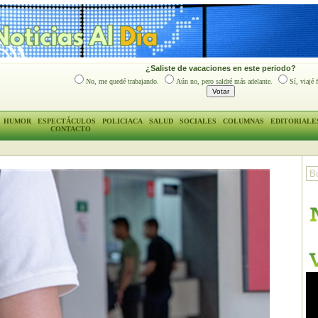
¿Saliste de vacaciones en este periodo?
No, me quedé trabajando.
Aún no, pero saldré más adelante.
Sí, viajé 
HUMOR
ESPECTÁCULOS
POLICIACA
SALUD
SOCIALES
COLUMNAS
EDITORIALE
CONTACTO