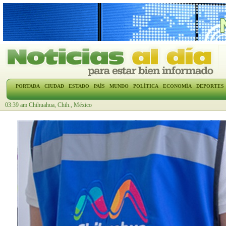
PORTADA
CIUDAD
ESTADO
PAÍS
MUNDO
POLÍTICA
ECONOMÍA
DEPORTES
03:39 am Chihuahua, Chih., México