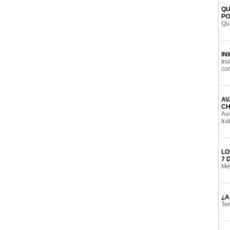
QU
PO
Qui
IN
In
con
AV
CH
Av
tra
LO
7 
Méx
¿A
Tem