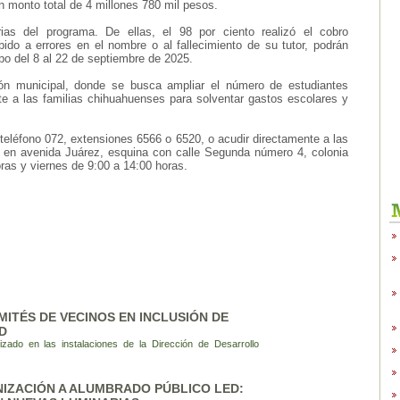
n monto total de 4 millones 780 mil pesos.
ias del programa. De ellas, el 98 por ciento realizó el cobro
do a errores en el nombre o al fallecimiento de su tutor, podrán
abo del 8 al 22 de septiembre de 2025.
ión municipal, donde se busca ampliar el número de estudiantes
e a las familias chihuahuenses para solventar gastos escolares y
teléfono 072, extensiones 6566 o 6520, o acudir directamente a las
 en avenida Juárez, esquina con calle Segunda número 4, colonia
ras y viernes de 9:00 a 14:00 horas.
MITÉS DE VECINOS EN INCLUSIÓN DE
D
lizado en las instalaciones de la Dirección de Desarrollo
IZACIÓN A ALUMBRADO PÚBLICO LED: