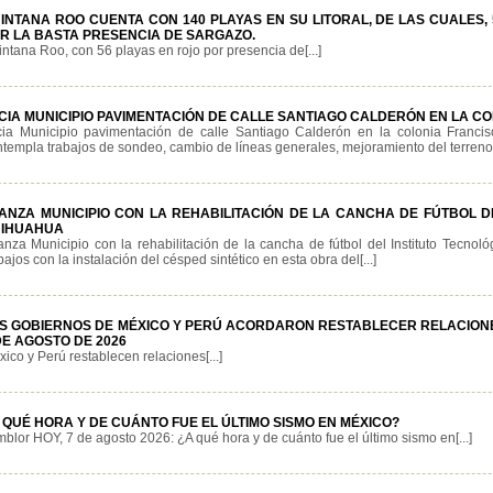
INTANA ROO CUENTA CON 140 PLAYAS EN SU LITORAL, DE LAS CUALES,
R LA BASTA PRESENCIA DE SARGAZO.
ntana Roo, con 56 playas en rojo por presencia de[...]
ICIA MUNICIPIO PAVIMENTACIÓN DE CALLE SANTIAGO CALDERÓN EN LA 
icia Municipio pavimentación de calle Santiago Calderón en la colonia Franc
templa trabajos de sondeo, cambio de líneas generales, mejoramiento del terreno,[
ANZA MUNICIPIO CON LA REHABILITACIÓN DE LA CANCHA DE FÚTBOL D
IHUAHUA
anza Municipio con la rehabilitación de la cancha de fútbol del Instituto Tecno
bajos con la instalación del césped sintético en esta obra del[...]
S GOBIERNOS DE MÉXICO Y PERÚ ACORDARON RESTABLECER RELACIONE
DE AGOSTO DE 2026
ico y Perú restablecen relaciones[...]
 QUÉ HORA Y DE CUÁNTO FUE EL ÚLTIMO SISMO EN MÉXICO?
blor HOY, 7 de agosto 2026: ¿A qué hora y de cuánto fue el último sismo en[...]