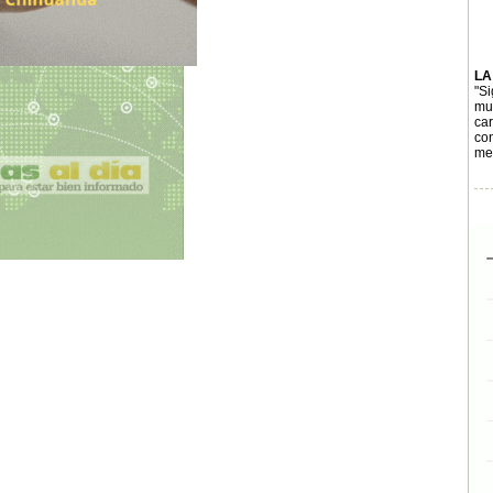
LA
"Si
mun
car
con
mer