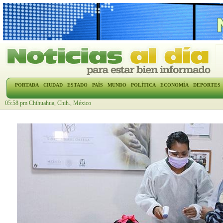
PORTADA
CIUDAD
ESTADO
PAÍS
MUNDO
POLÍTICA
ECONOMÍA
DEPORTES
05:58 pm Chihuahua, Chih., México