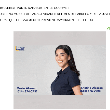
CHMUJERES "PUNTO NARANJA" EN “LE GOURMET"
OBIERNO MUNICIPAL LAS ACTIVIDADES DEL MES DEL ABUELO Y DE LA JUVE
TURAL QUE LLEGA A MÉXICO PROVIENE MAYORMENTE DE EE. UU
V