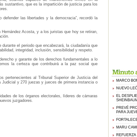
s sustantivo, que es la impartición de justicia para los
ores.
defender las libertades y la democracia”, recordó la
Hernández Acosta, y a los juristas que hoy se retiran,
ación.
ue durante el periodo que encabezará, la ciudadanía que
ilidad, integridad, inclusión, sensibilidad y respeto.
 derecho y garante de los derechos fundamentales a lo
emos la certeza que contribuirá a la paz social que
os pertenecientes al Tribunal Superior de Justicia del
MARCO BON
 Judicial y 270 juezas y jueces de primera instancia o
NUEVO LEÓ
idades de los órganos electorales, líderes de cámaras
EL DESPLI
SHEINBAUM
 nuevos juzgadores.
PREVÉ PRO
PARA JUEV
FORTALECE
MARU CAMP
REFUERZA 