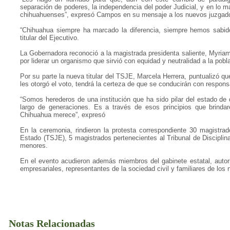
separación de poderes, la independencia del poder Judicial, y en lo má
chihuahuenses”, expresó Campos en su mensaje a los nuevos juzgad
“Chihuahua siempre ha marcado la diferencia, siempre hemos sabido 
titular del Ejecutivo.
La Gobernadora reconoció a la magistrada presidenta saliente, Myriam 
por liderar un organismo que sirvió con equidad y neutralidad a la pobl
Por su parte la nueva titular del TSJE, Marcela Herrera, puntualizó q
les otorgó el voto, tendrá la certeza de que se conducirán con responsab
“Somos herederos de una institución que ha sido pilar del estado de
largo de generaciones. Es a través de esos principios que brindar
Chihuahua merece”, expresó
En la ceremonia, rindieron la protesta correspondiente 30 magistrad
Estado (TSJE), 5 magistrados pertenecientes al Tribunal de Disciplina
menores.
En el evento acudieron además miembros del gabinete estatal, autor
empresariales, representantes de la sociedad civil y familiares de los
Notas Relacionadas