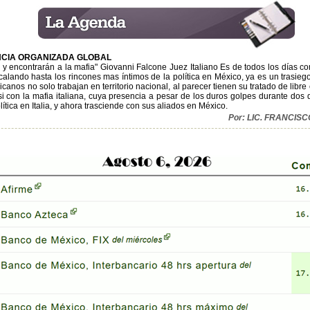
NCIA ORGANIZADA GLOBAL
o y encontrarán a la mafia" Giovanni Falcone Juez Italiano Es de todos los días c
alando hasta los rincones mas íntimos de la política en México, ya es un trasiego 
icanos no solo trabajan en territorio nacional, al parecer tienen su tratado de libr
si con la mafia italiana, cuya presencia a pesar de los duros golpes durante do
ítica en Italia, y ahora trasciende con sus aliados en México.
Por: LIC. FRANCI