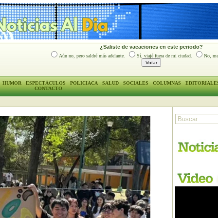
¿Saliste de vacaciones en este periodo?
Aún no, pero saldré más adelante.
Sí, viajé fuera de mi ciudad.
No, me
HUMOR
ESPECTÁCULOS
POLICIACA
SALUD
SOCIALES
COLUMNAS
EDITORIALE
CONTACTO