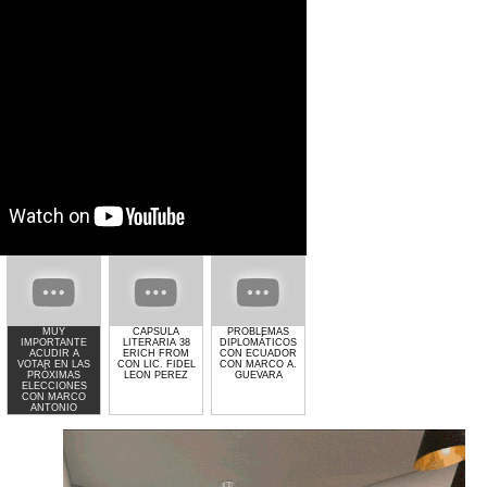
MUY
CAPSULA
PROBLEMAS
GIMNASIO GET
EL CRIMEN Y
IMPORTANTE
LITERARIA 38
DIPLOMÁTICOS
LIFTED DE
POLITICA C
ACUDIR A
ERICH FROM
CON ECUADOR
LAURA MOLINA
MARCO
VOTAR EN LAS
CON LIC. FIDEL
CON MARCO A.
ANTONIO
PRÓXIMAS
LEON PEREZ
GUEVARA
GUEVARA
ELECCIONES
CON MARCO
ANTONIO
GUEVARA