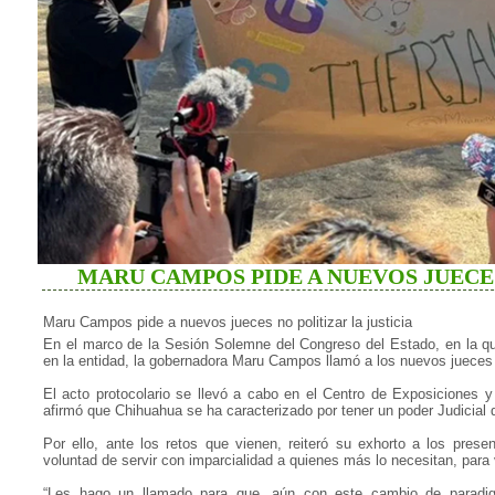
MARU CAMPOS PIDE A NUEVOS JUECES
Maru Campos pide a nuevos jueces no politizar la justicia
En el marco de la Sesión Solemne del Congreso del Estado, en la qu
en la entidad, la gobernadora Maru Campos llamó a los nuevos jueces y 
El acto protocolario se llevó a cabo en el Centro de Exposiciones
afirmó que Chihuahua se ha caracterizado por tener un poder Judicial q
Por ello, ante los retos que vienen, reiteró su exhorto a los prese
voluntad de servir con imparcialidad a quienes más lo necesitan, para
“Les hago un llamado para que, aún con este cambio de paradi