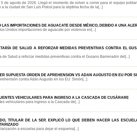
 5 de agosto de 2026. Llegó el momento de volver a correr para el equipo pobla
 a la ciudad de San Luis Potosí para la séptima fecha de la[...]
 LAS IMPORTACIONES DE AGUACATE DESDE MÉXICO, DEBIDO A UNA ALER
s Unidos importaciones de aguacate por violencia en[...]
TARÍA DE SALUD A REFORZAR MEDIDAS PREVENTIVAS CONTRA EL G
a de Salud a reforzar medidas preventivas contra el Gusano Barrenador del[...]
ER SUPUESTA ORDEN DE APREHENSION VS ADAN AUGUSTO EN EU POR S
rehensión contra Adán Augusto en los EU: Simón[...]
UENTES VEHICULARES PARA INGRESO A LA CASCADA DE CUSÁRARE
es vehiculares para ingreso a la Cascada de[...]
DO, TITULAR DE LA SEP, EXPLICÓ LO QUE DEBEN HACER LAS ESCUEL
ITARIZADO
arización a escuelas para dejar el esquema[...]