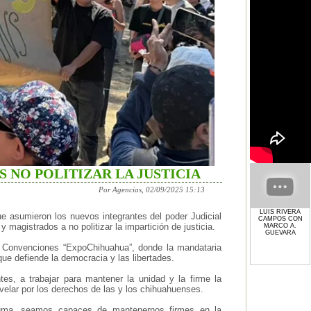
 NO POLITIZAR LA JUSTICIA
Por Agencias, 02/09/2025 15:13
LUIS RIVERA
e asumieron los nuevos integrantes del poder Judicial
CAMPOS CON
magistrados a no politizar la impartición de justicia.
MARCO A.
GUEVARA
 y Convenciones “ExpoChihuahua”, donde la mandataria
ue defiende la democracia y las libertades.
ntes, a trabajar para mantener la unidad y la firme la
 velar por los derechos de las y los chihuahuenses.
gma, seamos capaces de mantenernos firmes en la