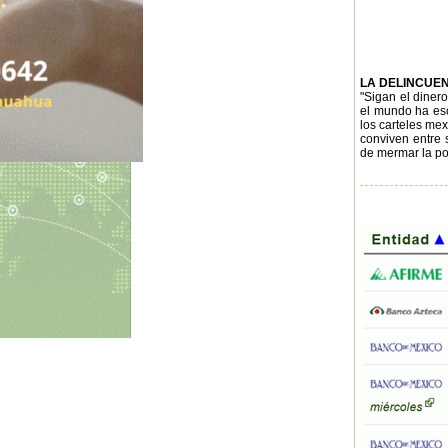
LA DELINCUE
"Sigan el diner
el mundo ha esc
los carteles mex
conviven entre 
de mermar la pol