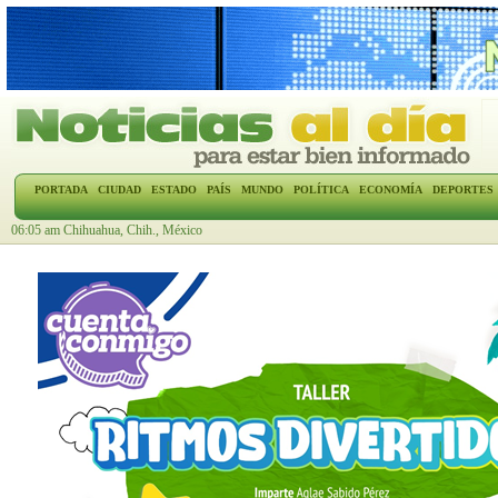
PORTADA
CIUDAD
ESTADO
PAÍS
MUNDO
POLÍTICA
ECONOMÍA
DEPORTES
06:05 am Chihuahua, Chih., México