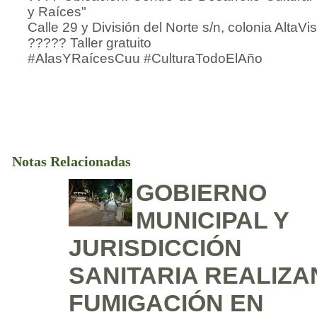
y Raíces"
Calle 29 y División del Norte s/n, colonia AltaVis
????? Taller gratuito
#AlasYRaícesCuu #CulturaTodoElAño
Notas Relacionadas
GOBIERNO
MUNICIPAL Y
JURISDICCIÓN
SANITARIA REALIZA
FUMIGACIÓN EN