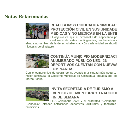
Notas Relacionadas
REALIZA IMSS CHIHUAHUA SIMULAC
PROTECCIÓN CIVIL EN SUS UNIDAD
MÉDICAS Y NO MEDICAS EN LA ENT
El objetivo es que el personal esté capacitado p
cualquiera de estas contingencias, en beneficio
ellos, sino también de la derechohabiencia. • En cada unidad se abordó
hipótesis de simulacro.
CONTINÚA MUNICIPIO MODERNIZACI
ALUMBRADO PÚBLICO LED: 26
DEPORTIVOS CUENTAN CON NUEVA
LUMINARIAS
Con el compromiso de seguir construyendo una ciudad más segura,
mejor iluminada, el Gobierno Municipal de Chihuahua, encabezado por
Marco Bonilla,
INVITA SECRETARÍA DE TURISMO A
EVENTOS DE AVENTURA Y TRADICIÓ
FIN DE SEMANA
FITA Chihuahua 2026 y el programa “Chihuahua 
¡Conócelo!” ofrecen actividades deportivas, culturales y familiare
municipios