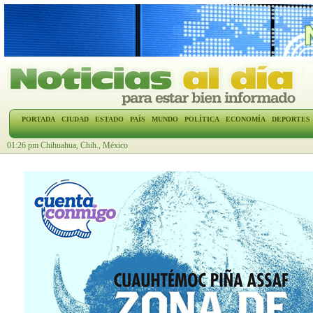
PORTADA
CIUDAD
ESTADO
PAÍS
MUNDO
POLÍTICA
ECONOMÍA
DEPORTES
01:26 pm Chihuahua, Chih., México